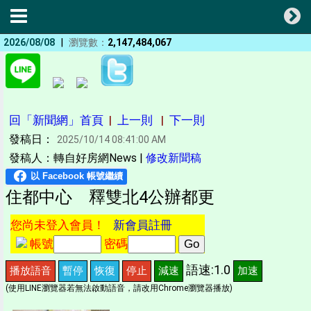
|
2026/08/08
瀏覽數：
2,147,484,067
回「新聞網」首頁
|
上一則
|
下一則
發稿日：
2025/10/14 08:41:00 AM
發稿人：轉自好房網News |
修改新聞稿
住都中心 釋雙北4公辦都更
您尚未登入會員！
新會員註冊
帳號
密碼
語速:1.0
播放語音
暫停
恢復
停止
減速
加速
(使用LINE瀏覽器若無法啟動語音，請改用Chrome瀏覽器播放)