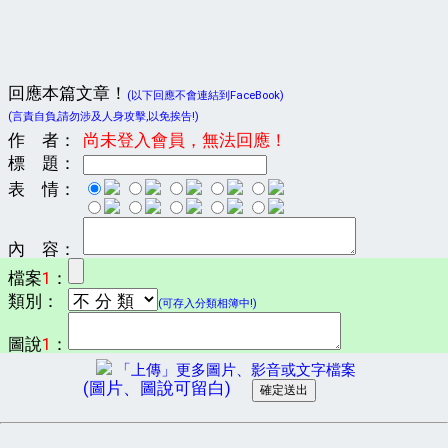
回應本篇文章！
(以下回應不會連結到FaceBook)
(言責自負,請勿涉及人身攻擊,以免挨告!)
作 者：
尚未登入會員，無法回應！
標 題：
表 情：
內 容：
檔案
1
：
類別：
(可存入分類相簿中!)
圖說
1
：
「上傳」更多圖片、影音或文字檔案
(圖片、圖說可留白)