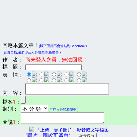
回應本篇文章！
(以下回應不會連結到FaceBook)
(言責自負,請勿涉及人身攻擊,以免挨告!)
作 者：
尚未登入會員，無法回應！
標 題：
表 情：
內 容：
檔案
1
：
類別：
(可存入分類相簿中!)
圖說
1
：
「上傳」更多圖片、影音或文字檔案
(圖片、圖說可留白)