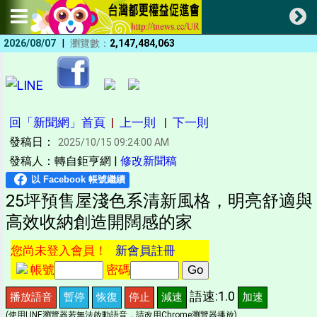
|
2026/08/07
瀏覽數：
2,147,484,063
回「新聞網」首頁
|
上一則
|
下一則
發稿日：
2025/10/15 09:24:00 AM
發稿人：轉自鉅亨網 |
修改新聞稿
25坪預售屋淺色系清新風格，明亮舒適與
高效收納創造開闊感的家
您尚未登入會員！
新會員註冊
帳號
密碼
語速:1.0
播放語音
暫停
恢復
停止
減速
加速
(使用LINE瀏覽器若無法啟動語音，請改用Chrome瀏覽器播放)