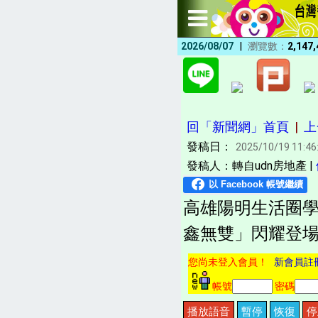
|
2026/08/07
瀏覽數：
2,147,
回「新聞網」首頁
|
上
發稿日：
2025/10/19 11:46
發稿人：轉自udn房地產 |
高雄陽明生活圈學
鑫無雙」閃耀登
您尚未登入會員！
新會員註
帳號
密碼
播放語音
暫停
恢復
停