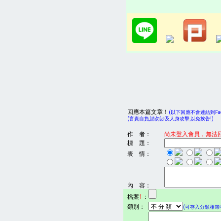
回應本篇文章！
(以下回應不會連結到Face
(言責自負,請勿涉及人身攻擊,以免挨告!)
作 者：
尚未登入會員，無法
標 題：
表 情：
內 容：
檔案
1
：
類別：
(可存入分類相簿中