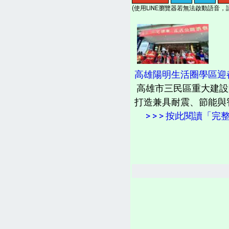
(使用LINE瀏覽器若無法啟動語音，請
高雄陽明生活圈學區迎
高雄市三民區重大建設
打造兼具耐震、節能與智
> > > 按此閱讀「