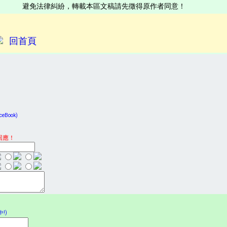
避免法律糾紛，轉載本區文稿請先徵得原作者同意！
回首頁
Book)
回應！
!)