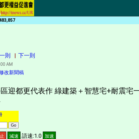
483,857
一則
|
下一則
:00 AM
修改新聞稿
區迎都更代表作 綠建築＋智慧宅+耐震宅一
場
冊
語速:1.0
止
減速
加速