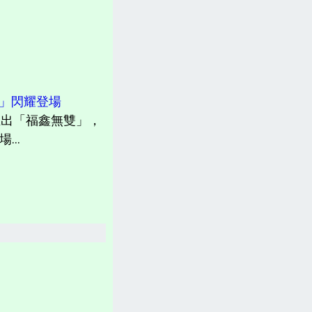
計畫書、常見問題、聲明
台灣「各縣市新聞網」
分類新聞區
雙」閃耀登場
相關資訊(日曆、法規、辭典、航班等)
推出「福鑫無雙」，
...