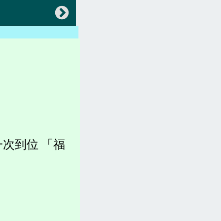
返回
會員專區
中央法規(都更危老)
地方法規(都更危老)
各縣市都更、建築法規)
稅賦(房屋稅、土地增值稅)
次到位 「福
容積圖表
各縣市官網(都更危老)
坪數計算、造價、收費
都更。土地。查詢