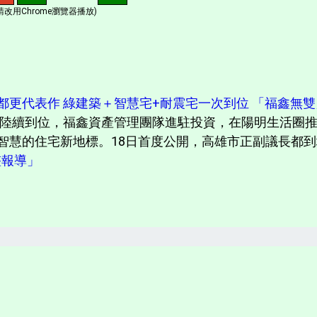
改用Chrome瀏覽器播放)
都更代表作 綠建築＋智慧宅+耐震宅一次到位 「福鑫無
陸續到位，福鑫資產管理團隊進駐投資，在陽明生活圈
慧的住宅新地標。18日首度公開，高雄市正副議長都到場
完整報導」