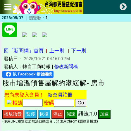
|
2026/08/07
瀏覽數：
1
回「新聞網」首頁
|
上一則
|
下一則
發稿日：
2025/10/21 04:16:00 PM
發稿人：轉自工商時報 |
修改新聞稿
股市增溫預售屋解約潮緩解- 房市
您尚未登入會員！
新會員註冊
帳號
密碼
語速:1.0
播放語音
暫停
恢復
停止
減速
加速
(使用LINE瀏覽器若無法啟動語音，請改用Chrome瀏覽器播放)