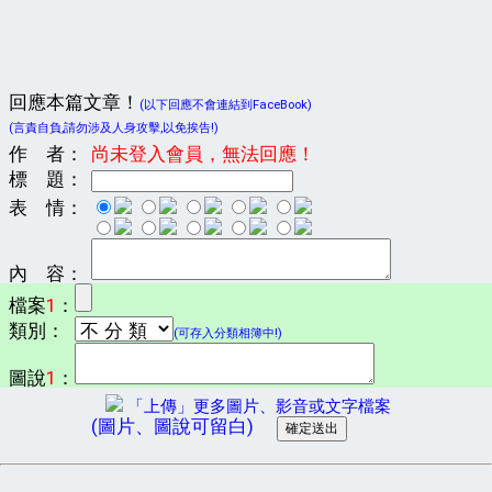
回應本篇文章！
(以下回應不會連結到FaceBook)
(言責自負,請勿涉及人身攻擊,以免挨告!)
作 者：
尚未登入會員，無法回應！
標 題：
表 情：
內 容：
檔案
1
：
類別：
(可存入分類相簿中!)
圖說
1
：
「上傳」更多圖片、影音或文字檔案
(圖片、圖說可留白)