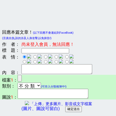
回應本篇文章！
(以下回應不會連結到FaceBook)
(言責自負,請勿涉及人身攻擊,以免挨告!)
作 者：
尚未登入會員，無法回應！
標 題：
表 情：
內 容：
檔案
1
：
類別：
(可存入分類相簿中!)
圖說
1
：
「上傳」更多圖片、影音或文字檔案
(圖片、圖說可留白)