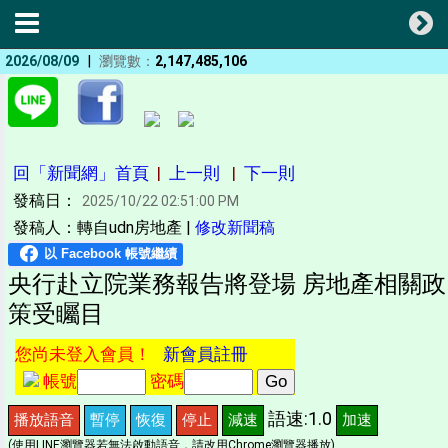
|
2026/08/09
瀏覽數：
2,147,485,106
回「新聞網」首頁
|
上一則
|
下一則
發稿日：
2025/10/22 02:51:00 PM
發稿人：轉自udn房地產 |
修改新聞稿
央行赴立院業務報告將登場 房地產相關政
策受矚目
您尚未登入會員！
新會員註冊
帳號
密碼
語速:1.0
播放語音
暫停
恢復
停止
減速
加速
(使用LINE瀏覽器若無法啟動語音，請改用Chrome瀏覽器播放)