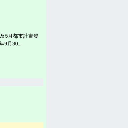
計畫書、常見問題、聲明
台灣「各縣市新聞網」
分類新聞區
月及5月都市計畫發
相關資訊(日曆、法規、辭典、航班等)
月30...