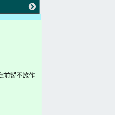
返回
會員專區
中央法規(都更危老)
地方法規(都更危老)
各縣市都更、建築法規)
稅賦(房屋稅、土地增值稅)
定前暫不施作
容積圖表
各縣市官網(都更危老)
坪數計算、造價、收費
都更。土地。查詢