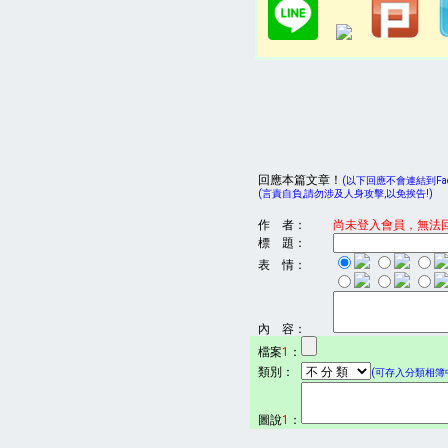
回應本篇文章！
(以下回應不會連結到Face
(言責自負,請勿涉及人身攻擊,以免挨告!)
作 者：
尚未登入會員，無法
標 題：
表 情：
內 容：
檔案
1
：
類別：
(可存入分類相簿中
圖說
1
：