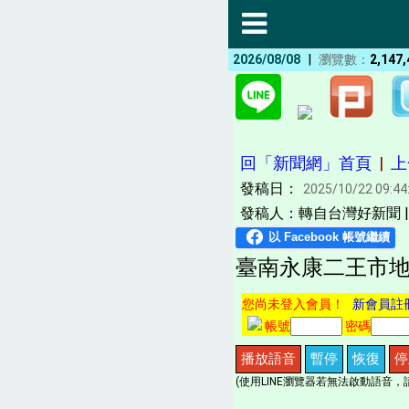
|
2026/08/08
瀏覽數：
2,147,
回「新聞網」首頁
|
上
發稿日：
2025/10/22 09:44
發稿人：轉自台灣好新聞 
臺南永康二王市地
您尚未登入會員！
新會員註
帳號
密碼
播放語音
暫停
恢復
停
(使用LINE瀏覽器若無法啟動語音，請