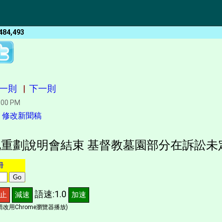
484,493
一則
|
下一則
:00 PM
|
修改新聞稿
重劃說明會結束 基督教墓園部分在訴訟未
冊
語速:1.0
止
減速
加速
改用Chrome瀏覽器播放)