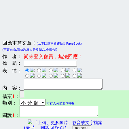
回應本篇文章！
(以下回應不會連結到FaceBook)
(言責自負,請勿涉及人身攻擊,以免挨告!)
作 者：
尚未登入會員，無法回應！
標 題：
表 情：
內 容：
檔案
1
：
類別：
(可存入分類相簿中!)
圖說
1
：
「上傳」更多圖片、影音或文字檔案
(圖片、圖說可留白)