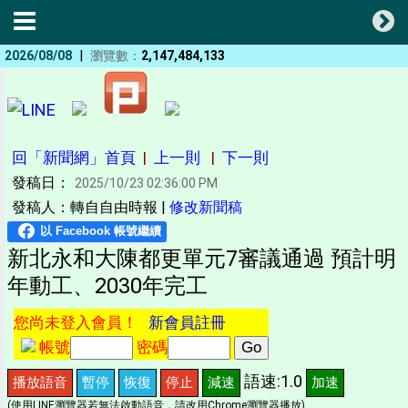
|
2026/08/08
瀏覽數：
2,147,484,133
回「新聞網」首頁
|
上一則
|
下一則
發稿日：
2025/10/23 02:36:00 PM
發稿人：轉自自由時報 |
修改新聞稿
新北永和大陳都更單元7審議通過 預計明
年動工、2030年完工
您尚未登入會員！
新會員註冊
帳號
密碼
語速:1.0
播放語音
暫停
恢復
停止
減速
加速
(使用LINE瀏覽器若無法啟動語音，請改用Chrome瀏覽器播放)