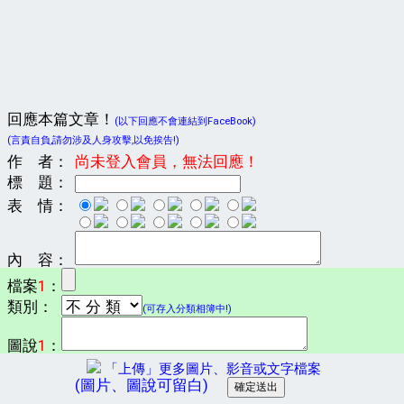
回應本篇文章！
(以下回應不會連結到FaceBook)
(言責自負,請勿涉及人身攻擊,以免挨告!)
作 者：
尚未登入會員，無法回應！
標 題：
表 情：
內 容：
檔案
1
：
類別：
(可存入分類相簿中!)
圖說
1
：
「上傳」更多圖片、影音或文字檔案
(圖片、圖說可留白)