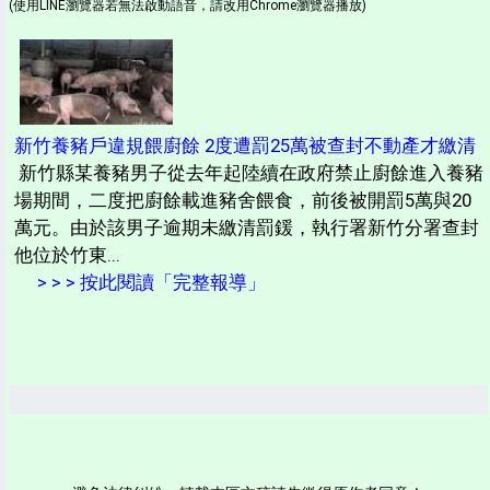
(使用LINE瀏覽器若無法啟動語音，請改用Chrome瀏覽器播放)
新竹養豬戶違規餵廚餘 2度遭罰25萬被查封不動產才繳清
新竹縣某養豬男子從去年起陸續在政府禁止廚餘進入養豬
場期間，二度把廚餘載進豬舍餵食，前後被開罰5萬與20
萬元。由於該男子逾期未繳清罰鍰，執行署新竹分署查封
他位於竹東...
> > > 按此閱讀「完整報導」