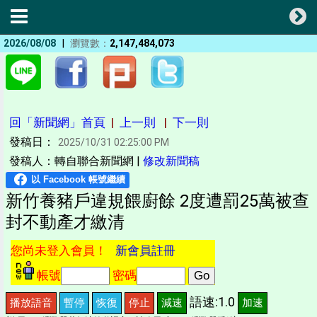
|
2026/08/08
瀏覽數：
2,147,484,073
回「新聞網」首頁
|
上一則
|
下一則
發稿日：
2025/10/31 02:25:00 PM
發稿人：轉自聯合新聞網 |
修改新聞稿
新竹養豬戶違規餵廚餘 2度遭罰25萬被查
封不動產才繳清
您尚未登入會員！
新會員註冊
帳號
密碼
語速:1.0
播放語音
暫停
恢復
停止
減速
加速