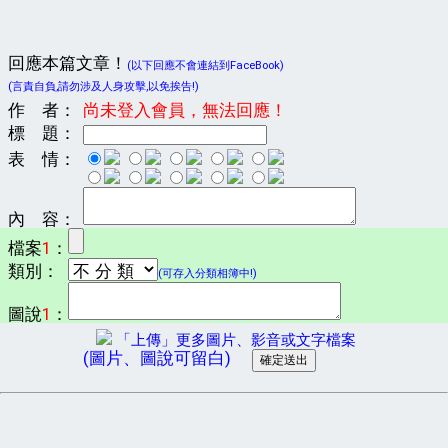
回應本篇文章！
(以下回應不會連結到FaceBook)
(言責自負,請勿涉及人身攻擊,以免挨告!)
作 者：
尚未登入會員，無法回應！
標 題：
表 情：
內 容：
檔案
1
：
類別：
(可存入分類相簿中!)
圖說
1
：
「上傳」更多圖片、影音或文字檔案
(圖片、圖說可留白)