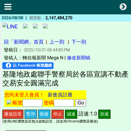
|
2026/08/08
瀏覽數：
2,147,484,270
回「新聞網」首頁
|
上一則
|
下一則
發稿日：
2025/10/31 08:44:00 PM
發稿人：轉自報新聞 Mega N |
修改新聞稿
基隆地政處聯手警察局於各區宣講不動產
交易安全圓滿完成
您尚未登入會員！
新會員註冊
帳號
密碼
語速:1.0
播放語音
暫停
恢復
停止
減速
加速
(使用LINE瀏覽器若無法啟動語音，請改用Chrome瀏覽器播放)