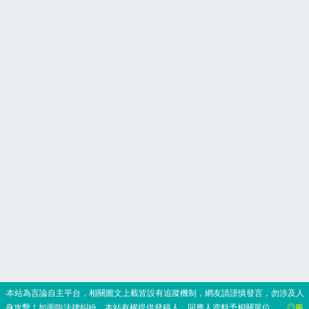
‧本站為言論自主平台，相關圖文上載皆設有追蹤機制，網友請謹慎發言，勿涉及人
身攻擊！如面臨法律糾紛，本站有權提供發稿人、回應人資料予相關單位。
◎服