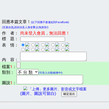
回應本篇文章！
(以下回應不會連結到FaceBook)
(言責自負,請勿涉及人身攻擊,以免挨告!)
作 者：
尚未登入會員，無法回應！
標 題：
表 情：
內 容：
檔案
1
：
類別：
(可存入分類相簿中!)
圖說
1
：
「上傳」更多圖片、影音或文字檔案
(圖片、圖說可留白)