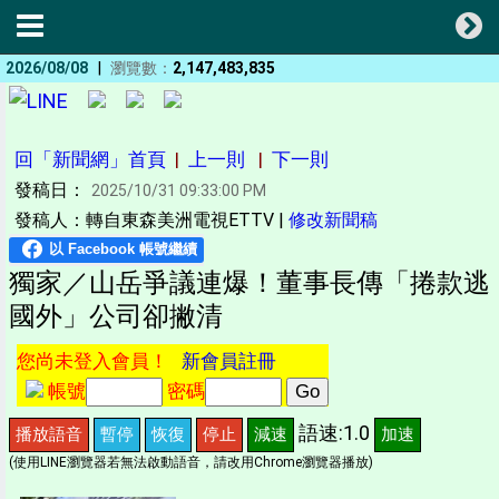
|
2026/08/08
瀏覽數：
2,147,483,835
回「新聞網」首頁
|
上一則
|
下一則
發稿日：
2025/10/31 09:33:00 PM
發稿人：轉自東森美洲電視ETTV |
修改新聞稿
獨家／山岳爭議連爆！董事長傳「捲款逃
國外」公司卻撇清
您尚未登入會員！
新會員註冊
帳號
密碼
語速:1.0
播放語音
暫停
恢復
停止
減速
加速
(使用LINE瀏覽器若無法啟動語音，請改用Chrome瀏覽器播放)