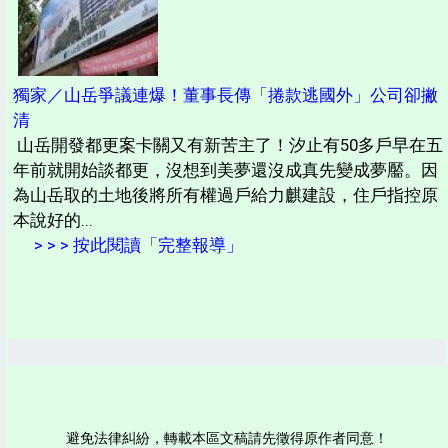
獨家／山岳爭議連爆！董事長傳「捲款逃國外」公司卻撇
清
山岳開發都更案卡關又有新苦主了！汐止有50多戶早在五
年前就開始談都更，沒想到美夢還沒成真先變成夢靨。因
為山岳取的土地後將所有權過戶給力麒建設，住戶指控原
本說好的...
> > > 按此閱讀「完整報導」
避免法律糾紛，轉載本區文稿請先徵得原作者同意！