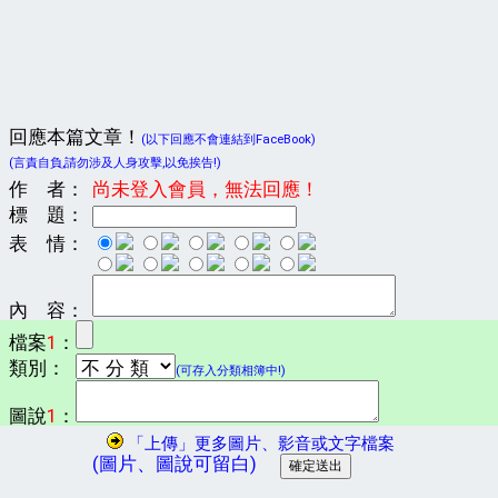
回應本篇文章！
(以下回應不會連結到FaceBook)
(言責自負,請勿涉及人身攻擊,以免挨告!)
作 者：
尚未登入會員，無法回應！
標 題：
表 情：
內 容：
檔案
1
：
類別：
(可存入分類相簿中!)
圖說
1
：
「上傳」更多圖片、影音或文字檔案
(圖片、圖說可留白)