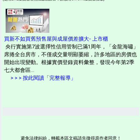
買新不如買舊預售屋與成屋價差擴大- 上市櫃
央行實施第7波選擇性信用管制已滿1周年，「金龍海嘯」
席捲全台房市，不僅成交量明顯萎縮，許多地區的房價也
開始出現變動。根據實價登錄資料彙整，發現今年第2季
七大都會區...
> > > 按此閱讀「完整報導」
避免法律糾紛，轉載本區文稿請先徵得原作者同意！