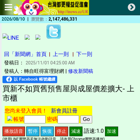
|
2026/08/10
瀏覽數：
2,147,486,331
回「新聞網」首頁
|
上一則
|
下一則
發稿日：
2025/11/01 04:25:00 AM
發稿人：轉自旺得富理財網 |
修改新聞稿
買新不如買舊預售屋與成屋價差擴大- 上
市櫃
您尚未登入會員！
新會員註冊
帳號
密碼
語速:1.0
播放語音
暫停
恢復
停止
減速
加速
(使用LINE瀏覽器若無法啟動語音，請改用Chrome瀏覽器播放)