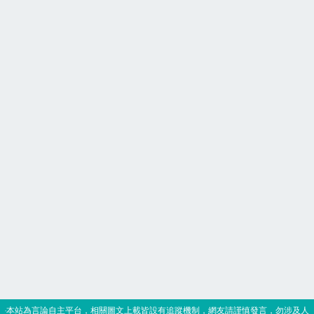
‧本站為言論自主平台，相關圖文上載皆設有追蹤機制，網友請謹慎發言，勿涉及人