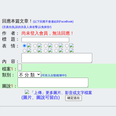
回應本篇文章！
(以下回應不會連結到FaceBook)
(言責自負,請勿涉及人身攻擊,以免挨告!)
作 者：
尚未登入會員，無法回應！
標 題：
表 情：
內 容：
檔案
1
：
類別：
(可存入分類相簿中!)
圖說
1
：
「上傳」更多圖片、影音或文字檔案
(圖片、圖說可留白)