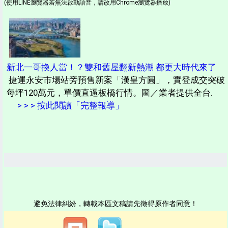
(使用LINE瀏覽器若無法啟動語音，請改用Chrome瀏覽器播放)
新北一哥換人當！？雙和舊屋翻新熱潮 都更大時代來了
捷運永安市場站旁預售新案「漢皇方圓」，實登成交突破
每坪120萬元，單價直逼板橋行情。圖／業者提供全台.
> > > 按此閱讀「完整報導」
避免法律糾紛，轉載本區文稿請先徵得原作者同意！