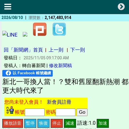
|
2026/08/10
瀏覽數：
2,147,483,914
回「新聞網」首頁
|
上一則
|
下一則
發稿日：
2025/11/05 09:17:00 AM
發稿人：轉自蕃新聞 |
修改新聞稿
新北一哥換人當！？雙和舊屋翻新熱潮 都
更大時代來了
您尚未登入會員！
新會員註冊
帳號
密碼
語速:1.0
播放語音
暫停
恢復
停止
減速
加速