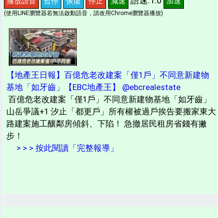
語速:1.0
播放語音
暫停
恢復
停止
減速
加速
(使用LINE瀏覽器若無法啟動語音，請改用Chrome瀏覽器播放)
【地產王日報】百億危老改建案「僅1戶」不同意新建物
基地「如牙齒」【EBC地產王】 @ebcrealestate
百億危老改建案「僅1戶」不同意新建物基地「如牙齒」
山岳爭議+1 汐止「都更戶」所有權被過戶挨告要搬家東大
路建案施工釀鄰房傾斜、下陷！ 急撤居民租房省錢有撇
步！
> > > 按此閱讀「完整報導」