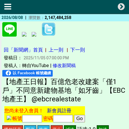
|
2026/08/08
瀏覽數：
2,147,484,258
回「新聞網」首頁
|
上一則
|
下一則
發稿日：
2025/11/05 07:00:00 PM
發稿人：轉自YouTube |
修改新聞稿
【地產王日報】百億危老改建案「僅1
戶」不同意新建物基地「如牙齒」【EBC
地產王】 @ebcrealestate
您尚未登入會員！
新會員註冊
帳號
密碼