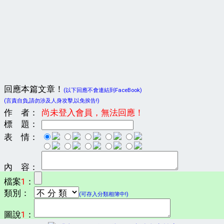
回應本篇文章！
(以下回應不會連結到FaceBook)
(言責自負,請勿涉及人身攻擊,以免挨告!)
作 者：
尚未登入會員，無法回應！
標 題：
表 情：
內 容：
檔案
1
：
類別：
(可存入分類相簿中!)
圖說
1
：