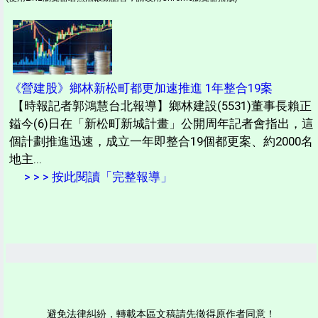
《營建股》鄉林新松町都更加速推進 1年整合19案
【時報記者郭鴻慧台北報導】鄉林建設(5531)董事長賴正
鎰今(6)日在「新松町新城計畫」公開周年記者會指出，這
個計劃推進迅速，成立一年即整合19個都更案、約2000名
地主...
> > > 按此閱讀「完整報導」
避免法律糾紛，轉載本區文稿請先徵得原作者同意！