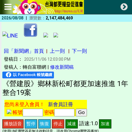
|
2026/08/08
瀏覽數：
2,147,484,469
回「新聞網」首頁
|
上一則
|
下一則
發稿日：
2025/11/06 12:03:00 PM
發稿人：轉自富聯網 |
修改新聞稿
《營建股》鄉林新松町都更加速推進 1年
整合19案
您尚未登入會員！
新會員註冊
帳號
密碼
語速:1.0
播放語音
暫停
恢復
停止
減速
加速
(使用LINE瀏覽器若無法啟動語音，請改用Chrome瀏覽器播放)