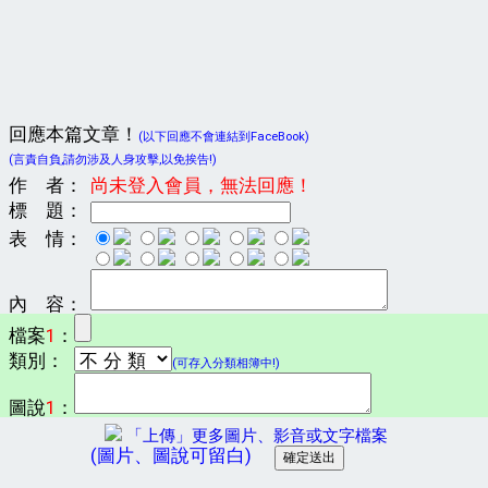
回應本篇文章！
(以下回應不會連結到FaceBook)
(言責自負,請勿涉及人身攻擊,以免挨告!)
作 者：
尚未登入會員，無法回應！
標 題：
表 情：
內 容：
檔案
1
：
類別：
(可存入分類相簿中!)
圖說
1
：
「上傳」更多圖片、影音或文字檔案
(圖片、圖說可留白)