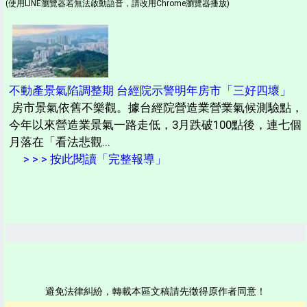
(使用LINE瀏覽器若無法啟動語音，請改用Chrome瀏覽器播放)
不動產景氣陷調整期 台經院示警明年房市「三好四壞」
房市景氣依舊不樂觀。據台經院營造業營業氣候測驗點，
今年以來營造業景氣一路走低，3月跌破100點後，連七個
月落在「看法悲觀...
> > > 按此閱讀「完整報導」
避免法律糾紛，轉載本區文稿請先徵得原作者同意！