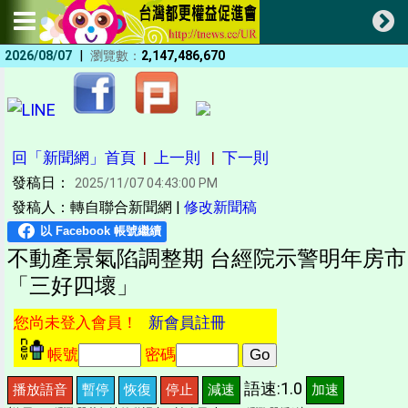
|
2026/08/07
瀏覽數：
2,147,486,670
回「新聞網」首頁
|
上一則
|
下一則
發稿日：
2025/11/07 04:43:00 PM
發稿人：轉自聯合新聞網 |
修改新聞稿
不動產景氣陷調整期 台經院示警明年房市
「三好四壞」
您尚未登入會員！
新會員註冊
帳號
密碼
語速:1.0
播放語音
暫停
恢復
停止
減速
加速