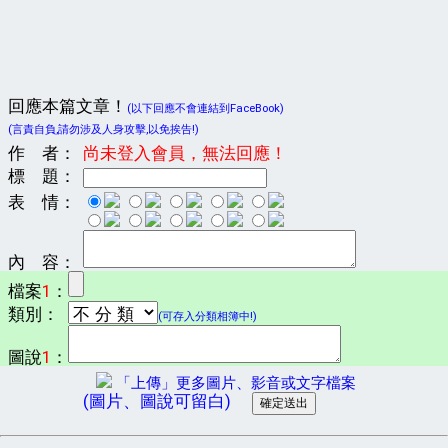
回應本篇文章！
(以下回應不會連結到FaceBook)
(言責自負,請勿涉及人身攻擊,以免挨告!)
作 者：
尚未登入會員，無法回應！
標 題：
表 情：
內 容：
檔案
1
：
類別：
(可存入分類相簿中!)
圖說
1
：
「上傳」更多圖片、影音或文字檔案
(圖片、圖說可留白)