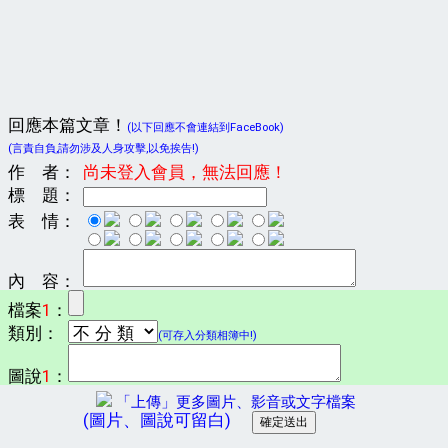
回應本篇文章！
(以下回應不會連結到FaceBook)
(言責自負,請勿涉及人身攻擊,以免挨告!)
作 者：
尚未登入會員，無法回應！
標 題：
表 情：
內 容：
檔案
1
：
類別：
(可存入分類相簿中!)
圖說
1
：
「上傳」更多圖片、影音或文字檔案
(圖片、圖說可留白)