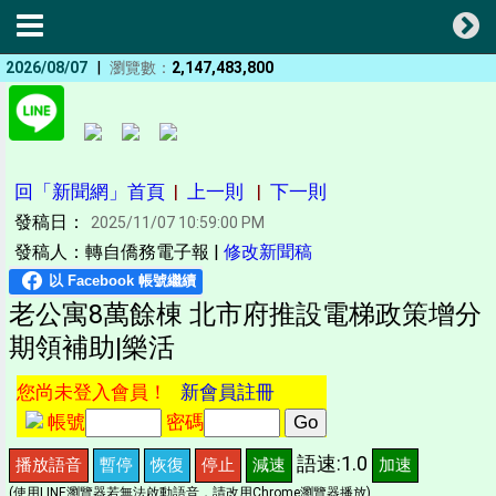
|
2026/08/07
瀏覽數：
2,147,483,800
回「新聞網」首頁
|
上一則
|
下一則
發稿日：
2025/11/07 10:59:00 PM
發稿人：轉自僑務電子報 |
修改新聞稿
老公寓8萬餘棟 北市府推設電梯政策增分
期領補助|樂活
您尚未登入會員！
新會員註冊
帳號
密碼
語速:1.0
播放語音
暫停
恢復
停止
減速
加速
(使用LINE瀏覽器若無法啟動語音，請改用Chrome瀏覽器播放)