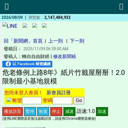
|
2026/08/09
瀏覽數：
2,147,484,932
回「新聞網」首頁
|
上一則
|
下一則
發稿日：
2025/11/09 06:59:00 AM
發稿人：轉自自由財經 |
修改新聞稿
危老條例上路8年》紙片竹籤屋掰掰！2.0
限制最小基地規模
您尚未登入會員！
新會員註冊
帳號
密碼
語速:1.0
播放語音
暫停
恢復
停止
減速
加速
(使用LINE瀏覽器若無法啟動語音，請改用Chrome瀏覽器播放)