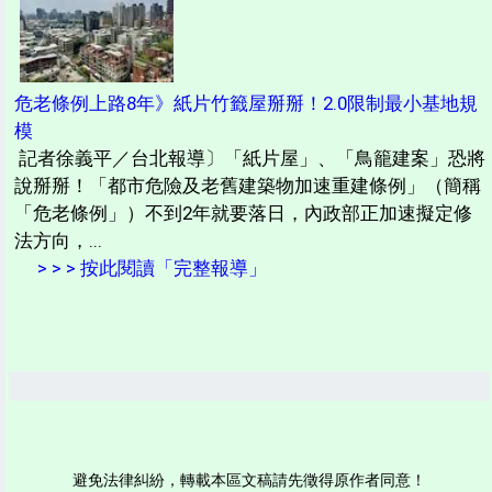
危老條例上路8年》紙片竹籤屋掰掰！2.0限制最小基地規
模
記者徐義平／台北報導〕「紙片屋」、「鳥籠建案」恐將
說掰掰！「都市危險及老舊建築物加速重建條例」（簡稱
「危老條例」）不到2年就要落日，內政部正加速擬定修
法方向，...
> > > 按此閱讀「完整報導」
避免法律糾紛，轉載本區文稿請先徵得原作者同意！