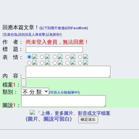
回應本篇文章！
(以下回應不會連結到FaceBook)
(言責自負,請勿涉及人身攻擊,以免挨告!)
作 者：
尚未登入會員，無法回應！
標 題：
表 情：
內 容：
檔案
1
：
類別：
(可存入分類相簿中!)
圖說
1
：
「上傳」更多圖片、影音或文字檔案
(圖片、圖說可留白)