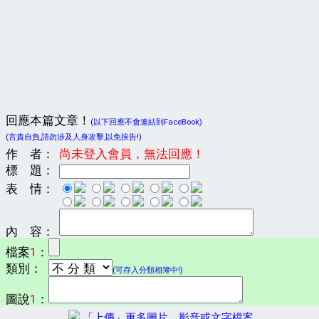
回應本篇文章！
(以下回應不會連結到FaceBook)
(言責自負,請勿涉及人身攻擊,以免挨告!)
作 者：
尚未登入會員，無法回應！
標 題：
表 情：
內 容：
檔案
1
：
類別：
(可存入分類相簿中!)
圖說
1
：
「上傳」更多圖片、影音或文字檔案