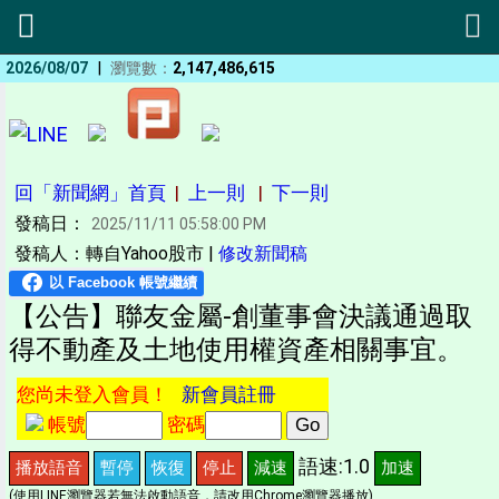
|
2026/08/07
瀏覽數：
2,147,486,615
回「新聞網」首頁
|
上一則
|
下一則
發稿日：
2025/11/11 05:58:00 PM
發稿人：轉自Yahoo股市 |
修改新聞稿
【公告】聯友金屬-創董事會決議通過取
得不動產及土地使用權資產相關事宜。
您尚未登入會員！
新會員註冊
帳號
密碼
語速:1.0
播放語音
暫停
恢復
停止
減速
加速
(使用LINE瀏覽器若無法啟動語音，請改用Chrome瀏覽器播放)