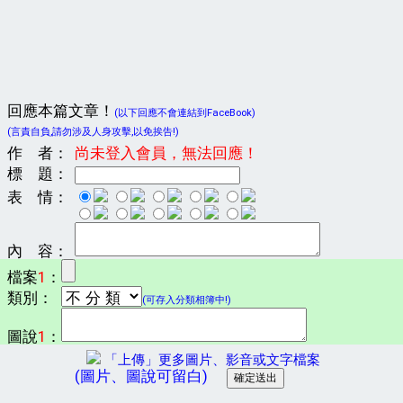
回應本篇文章！
(以下回應不會連結到FaceBook)
(言責自負,請勿涉及人身攻擊,以免挨告!)
作 者：
尚未登入會員，無法回應！
標 題：
表 情：
內 容：
檔案
1
：
類別：
(可存入分類相簿中!)
圖說
1
：
「上傳」更多圖片、影音或文字檔案
(圖片、圖說可留白)