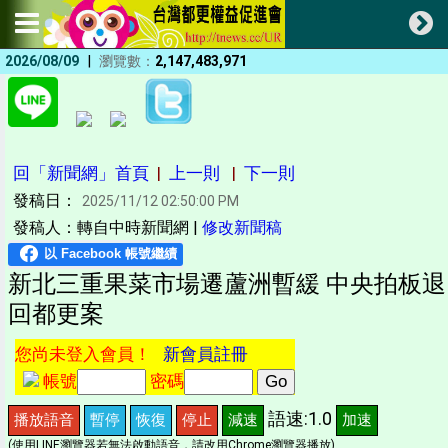
|
2026/08/09
瀏覽數：
2,147,483,971
回「新聞網」首頁
|
上一則
|
下一則
發稿日：
2025/11/12 02:50:00 PM
發稿人：轉自中時新聞網 |
修改新聞稿
新北三重果菜市場遷蘆洲暫緩 中央拍板退
回都更案
您尚未登入會員！
新會員註冊
帳號
密碼
語速:1.0
播放語音
暫停
恢復
停止
減速
加速
(使用LINE瀏覽器若無法啟動語音，請改用Chrome瀏覽器播放)