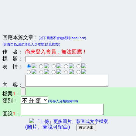
回應本篇文章！
(以下回應不會連結到FaceBook)
(言責自負,請勿涉及人身攻擊,以免挨告!)
作 者：
尚未登入會員，無法回應！
標 題：
表 情：
內 容：
檔案
1
：
類別：
(可存入分類相簿中!)
圖說
1
：
「上傳」更多圖片、影音或文字檔案
(圖片、圖說可留白)