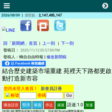
|
2026/08/09
瀏覽數：
2,147,485,147
回「新聞網」首頁
|
上一則
|
下一則
發稿日：
2025/11/12 05:57:00 PM
發稿人：轉自自由時報 |
修改新聞稿
結合歷史建築市場重建 苑裡天下路都更啟
動打造新市容
您尚未登入會員！
新會員註冊
帳號
密碼
語速:1.0
播放語音
暫停
恢復
停止
減速
加速
(使用LINE瀏覽器若無法啟動語音，請改用Chrome瀏覽器播放)