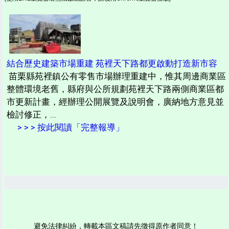
結合歷史建築市場重建 苑裡天下路都更啟動打造新市容
苗栗縣苑裡鎮公有零售市場辦理重建中，惟其周邊商業區
整體環境老舊，縣府與公所規劃苑裡天下路兩側商業區都
市更新計畫，經辦理公開展覽及說明會，廣納地方意見並
檢討修正，...
> > > 按此閱讀「完整報導」
避免法律糾紛，轉載本區文稿請先徵得原作者同意！