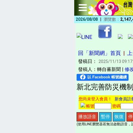
|
2026/08/08
瀏覽數：
2,147,
回「新聞網」首頁
|
上
發稿日：
2025/11/13 09:17
發稿人：轉自蕃新聞 |
修
新北完善防災機制
您尚未登入會員！
新會員註
帳號
密碼
播放語音
暫停
恢復
停
(使用LINE瀏覽器若無法啟動語音，請