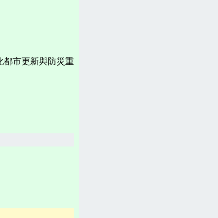
計畫書、常見問題、聲明
台灣「各縣市新聞網」
分類新聞區
強化都市更新與防災重
相關資訊(日曆、法規、辭典、航班等)