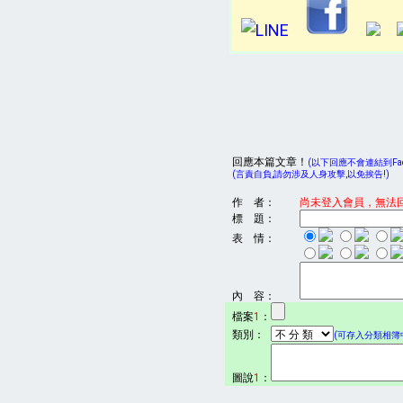
回應本篇文章！
(以下回應不會連結到Face
(言責自負,請勿涉及人身攻擊,以免挨告!)
作 者：
尚未登入會員，無法
標 題：
表 情：
內 容：
檔案
1
：
類別：
(可存入分類相簿中
圖說
1
：