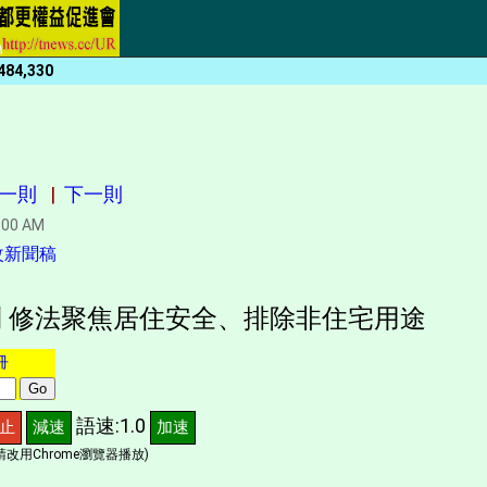
484,330
一則
|
下一則
:00 AM
改新聞稿
 修法聚焦居住安全、排除非住宅用途
冊
語速:1.0
止
減速
加速
改用Chrome瀏覽器播放)