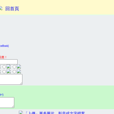
回首頁
Book)
回應！
!)
「上傳」更多圖片、影音或文字檔案