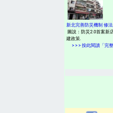
新北完善防災機制 修
圖說：防災2.0首案新
建政策.
> > > 按此閱讀「