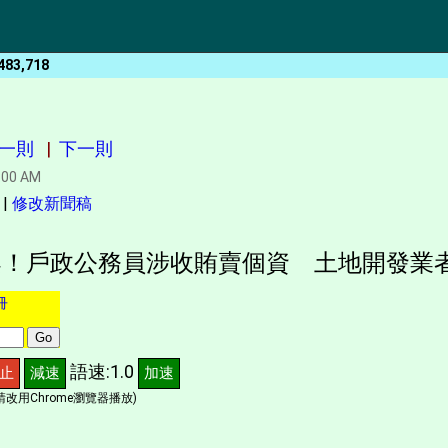
483,718
一則
|
下一則
:00 AM
|
修改新聞稿
！戶政公務員涉收賄賣個資 土地開發業
冊
語速:1.0
止
減速
加速
改用Chrome瀏覽器播放)