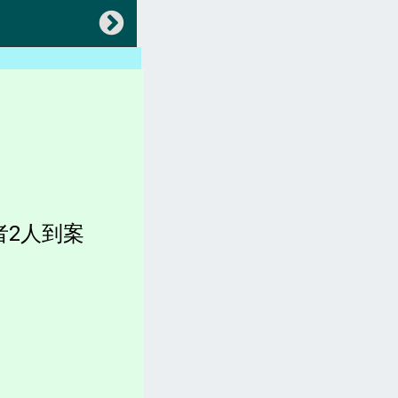
返回
會員專區
中央法規(都更危老)
地方法規(都更危老)
各縣市都更、建築法規)
稅賦(房屋稅、土地增值稅)
者2人到案
容積圖表
各縣市官網(都更危老)
坪數計算、造價、收費
都更。土地。查詢