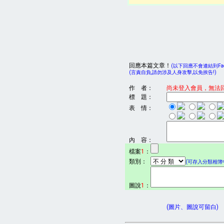
回應本篇文章！
(以下回應不會連結到Face
(言責自負,請勿涉及人身攻擊,以免挨告!)
作 者：
尚未登入會員，無法
標 題：
表 情：
內 容：
檔案
1
：
類別：
(可存入分類相簿中
圖說
1
：
(圖片、圖說可留白)