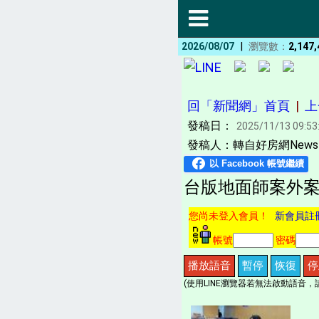
|
2026/08/07
瀏覽數：
2,147,
回「新聞網」首頁
|
上
發稿日：
2025/11/13 09:53
發稿人：轉自好房網News 
台版地面師案外案
您尚未登入會員！
新會員註
帳號
密碼
播放語音
暫停
恢復
停
(使用LINE瀏覽器若無法啟動語音，請