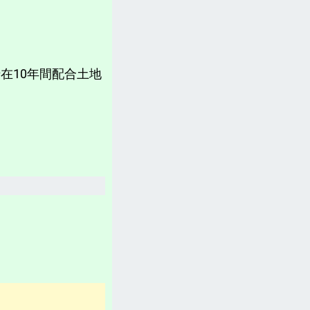
計畫書、常見問題、聲明
台灣「各縣市新聞網」
分類新聞區
在10年間配合土地
相關資訊(日曆、法規、辭典、航班等)