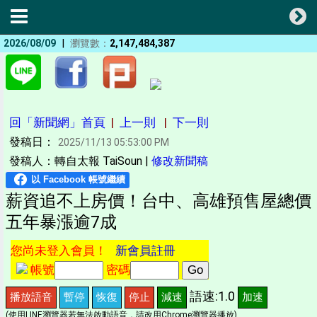
|
2026/08/09
瀏覽數：
2,147,484,387
回「新聞網」首頁
|
上一則
|
下一則
發稿日：
2025/11/13 05:53:00 PM
發稿人：轉自太報 TaiSoun |
修改新聞稿
薪資追不上房價！台中、高雄預售屋總價
五年暴漲逾7成
您尚未登入會員！
新會員註冊
帳號
密碼
語速:1.0
播放語音
暫停
恢復
停止
減速
加速
(使用LINE瀏覽器若無法啟動語音，請改用Chrome瀏覽器播放)