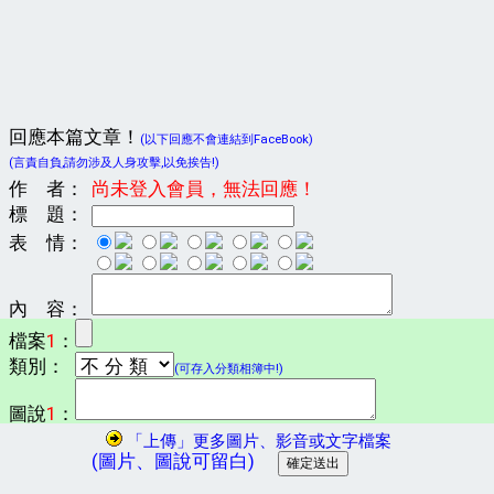
回應本篇文章！
(以下回應不會連結到FaceBook)
(言責自負,請勿涉及人身攻擊,以免挨告!)
作 者：
尚未登入會員，無法回應！
標 題：
表 情：
內 容：
檔案
1
：
類別：
(可存入分類相簿中!)
圖說
1
：
「上傳」更多圖片、影音或文字檔案
(圖片、圖說可留白)