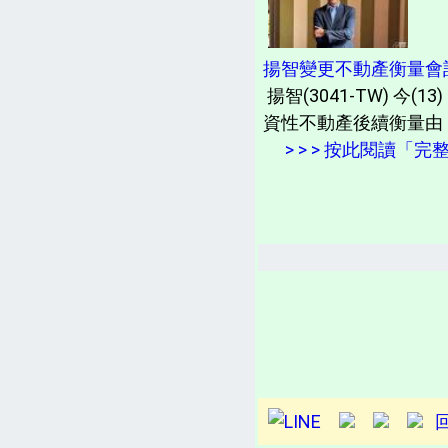
揚智變更不動產衡量會計
揚智(3041-TW) 
資性不動產後續衡量由
> > > 按此閱讀「