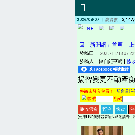
|
2026/08/07
瀏覽數：
2,147,
回「新聞網」首頁
|
上
發稿日：
2025/11/13 07:22
發稿人：轉自鉅亨網 |
修
揚智變更不動產衡
您尚未登入會員！
新會員註
帳號
密碼
播放語音
暫停
恢復
停
(使用LINE瀏覽器若無法啟動語音，請