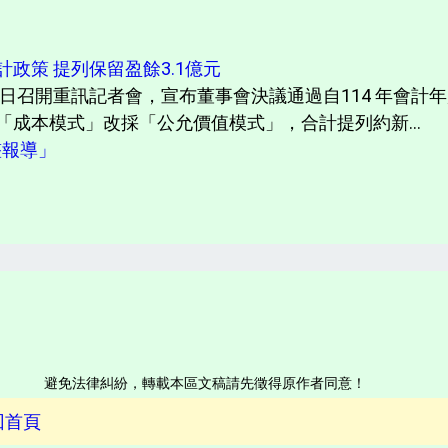
政策 提列保留盈餘3.1億元
今(13) 日召開重訊記者會，宣布董事會決議通過自114 年會
「成本模式」改採「公允價值模式」，合計提列約新...
完整報導」
避免法律糾紛，轉載本區文稿請先徵得原作者同意！
回首頁