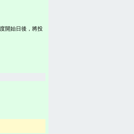
計畫書、常見問題、聲明
台灣「各縣市新聞網」
計年度開始日後，將投
分類新聞區
相關資訊(日曆、法規、辭典、航班等)