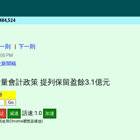
484,524
一則
|
下一則
:00 PM
改新聞稿
量會計政策 提列保留盈餘3.1億元
冊
語速:1.0
止
減速
加速
改用Chrome瀏覽器播放)