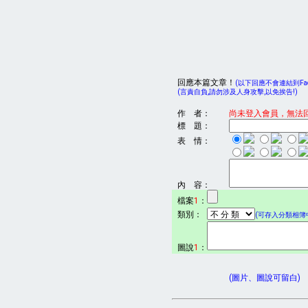
回應本篇文章！
(以下回應不會連結到Face
(言責自負,請勿涉及人身攻擊,以免挨告!)
作 者：
尚未登入會員，無法
標 題：
表 情：
內 容：
檔案
1
：
類別：
(可存入分類相簿中
圖說
1
：
(圖片、圖說可留白)