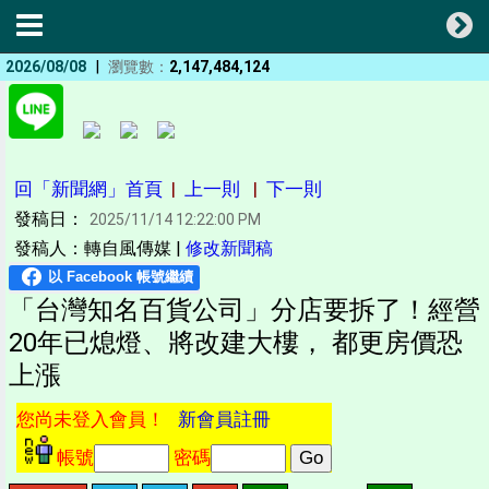
|
2026/08/08
瀏覽數：
2,147,484,124
回「新聞網」首頁
|
上一則
|
下一則
發稿日：
2025/11/14 12:22:00 PM
發稿人：轉自風傳媒 |
修改新聞稿
「台灣知名百貨公司」分店要拆了！經營
20年已熄燈、將改建大樓， 都更房價恐
上漲
您尚未登入會員！
新會員註冊
帳號
密碼