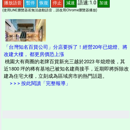
語速:1.0
播放語音
暫停
恢復
停止
減速
加速
(使用LINE瀏覽器若無法啟動語音，請改用Chrome瀏覽器播放)
「台灣知名百貨公司」分店要拆了！經營20年已熄燈、將
改建大樓， 都更房價恐上漲
桃園大有商圈的老牌百貨新光三越於2023 年熄燈後，其
近1800 坪的稀有基地已被知名建商接手，近期即將拆除改
建為住宅大樓，立刻成為區域房市的熱門話題。
> > > 按此閱讀「完整報導」