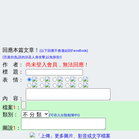
回應本篇文章！
(以下回應不會連結到FaceBook)
(言責自負,請勿涉及人身攻擊,以免挨告!)
作 者：
尚未登入會員，無法回應！
標 題：
表 情：
內 容：
檔案
1
：
類別：
(可存入分類相簿中!)
圖說
1
：
「上傳」更多圖片、影音或文字檔案