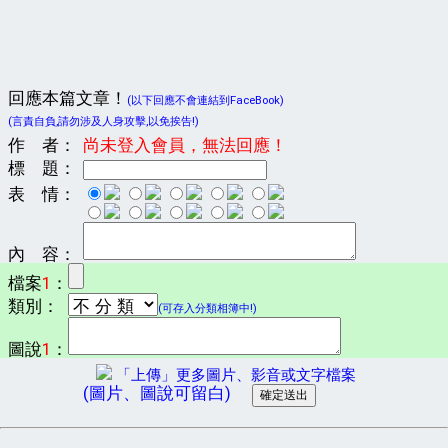
回應本篇文章！
(以下回應不會連結到FaceBook)
(言責自負,請勿涉及人身攻擊,以免挨告!)
作 者：
尚未登入會員，無法回應！
標 題：
表 情：
內 容：
檔案
1
：
類別：
(可存入分類相簿中!)
圖說
1
：
「上傳」更多圖片、影音或文字檔案
(圖片、圖說可留白)