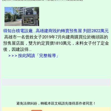
得知台積電設廠...高雄建商毀約轉賣預售屋 判賠2822萬元
高雄市一名曾姓女子2019年7月向建商購買位於橋頭區的
預售屋店面，雙方約定買價1810萬元，未料女子付了定金
後，因建設得...
> > > 按此閱讀「完整報導」
避免法律糾紛，轉載本區文稿請先徵得原作者同意！