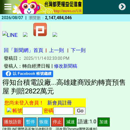
|
2026/08/07
瀏覽數：
2,147,484,046
回「新聞網」首頁
|
上一則
|
下一則
發稿日：
2025/11/14 02:33:00 PM
發稿人：轉自經濟日報 |
修改新聞稿
得知台積電設廠...高雄建商毀約轉賣預售
屋 判賠2822萬元
您尚未登入會員！
新會員註冊
帳號
密碼
語速:1.0
播放語音
暫停
恢復
停止
減速
加速
(使用LINE瀏覽器若無法啟動語音，請改用Chrome瀏覽器播放)