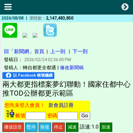
|
2026/08/08
瀏覽數：
2,147,483,850
回「新聞網」首頁
|
上一則
|
下一則
發稿日：
2026/02/24 02:56:00 PM
發稿人：轉自都更全都通 |
修改新聞稿
兩大都更指標案夢幻聯動！國家住都中心
推TOD公辦都更示範區
您尚未登入會員！
新會員註冊
帳號
密碼
語速:1.0
播放語音
暫停
恢復
停止
減速
加速