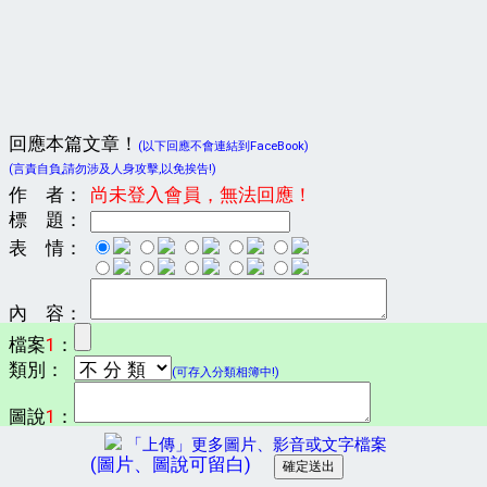
回應本篇文章！
(以下回應不會連結到FaceBook)
(言責自負,請勿涉及人身攻擊,以免挨告!)
作 者：
尚未登入會員，無法回應！
標 題：
表 情：
內 容：
檔案
1
：
類別：
(可存入分類相簿中!)
圖說
1
：
「上傳」更多圖片、影音或文字檔案
(圖片、圖說可留白)