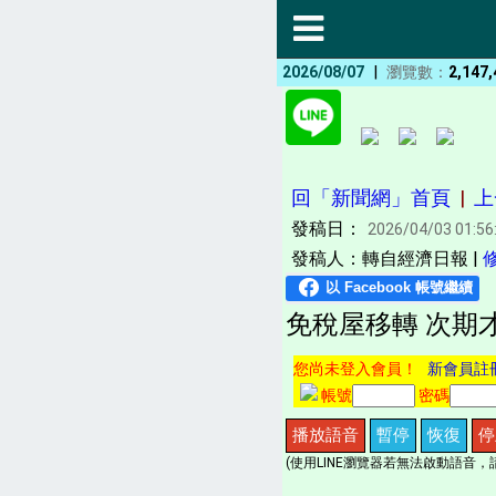
|
2026/08/07
瀏覽數：
2,147,
回「新聞網」首頁
|
上
發稿日：
2026/04/03 01:56
發稿人：轉自經濟日報 |
免稅屋移轉 次期
您尚未登入會員！
新會員註
帳號
密碼
播放語音
暫停
恢復
停
(使用LINE瀏覽器若無法啟動語音，請