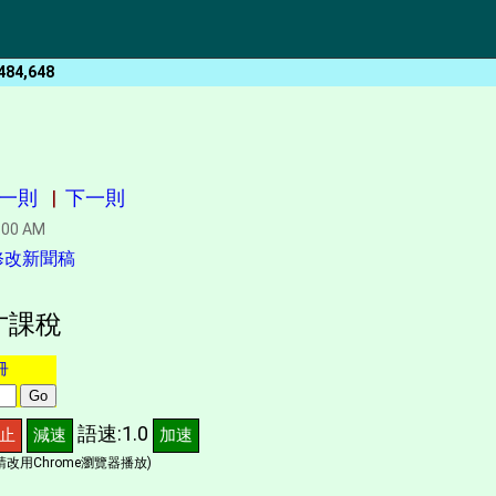
484,648
一則
|
下一則
:00 AM
修改新聞稿
才課稅
冊
語速:1.0
止
減速
加速
改用Chrome瀏覽器播放)