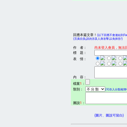
回應本篇文章！
(以下回應不會連結到Face
(言責自負,請勿涉及人身攻擊,以免挨告!)
作 者：
尚未登入會員，無法
標 題：
表 情：
內 容：
檔案
1
：
類別：
(可存入分類相簿中
圖說
1
：
(圖片、圖說可留白)