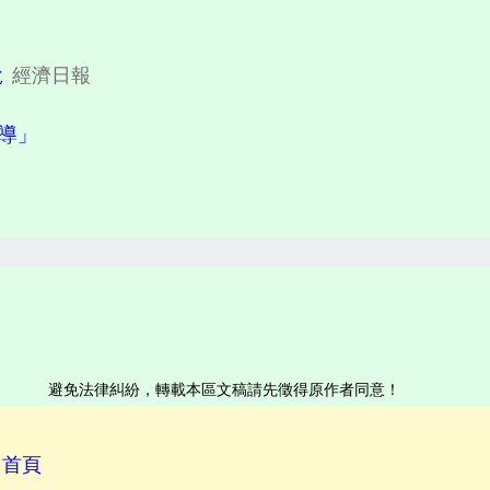
稅
經濟日報
報導」
避免法律糾紛，轉載本區文稿請先徵得原作者同意！
回首頁