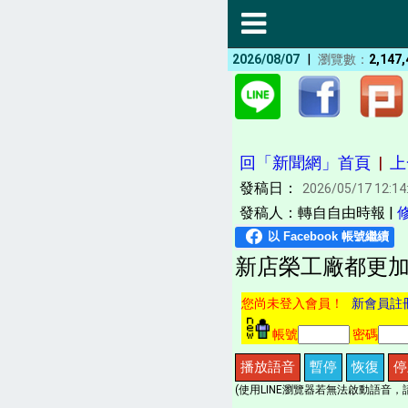
|
2026/08/07
瀏覽數：
2,147,
回「新聞網」首頁
|
上
發稿日：
2026/05/17 12:14
發稿人：轉自自由時報 |
新店榮工廠都更加
您尚未登入會員！
新會員註
帳號
密碼
播放語音
暫停
恢復
停
(使用LINE瀏覽器若無法啟動語音，請