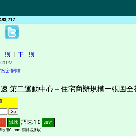
483,717
一則
|
下一則
:00 PM
修改新聞稿
速 第二運動中心＋住宅商辦規模一張圖全
冊
語速:1.0
止
減速
加速
改用Chrome瀏覽器播放)