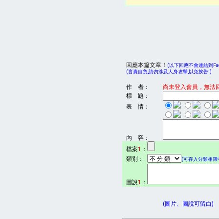
回應本篇文章！
(以下回應不會連結到Face
(言責自負,請勿涉及人身攻擊,以免挨告!)
作 者：
尚未登入會員，無法
標 題：
表 情：
內 容：
檔案
1
：
類別：
(可存入分類相簿中
圖說
1
：
(圖片、圖說可留白)