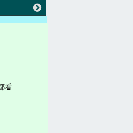
返回
會員專區
中央法規(都更危老)
地方法規(都更危老)
各縣市都更、建築法規)
稅賦(房屋稅、土地增值稅)
都看
容積圖表
各縣市官網(都更危老)
坪數計算、造價、收費
都更。土地。查詢