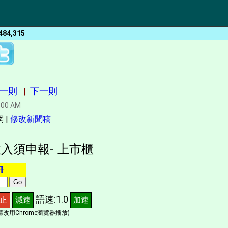
484,315
一則
|
下一則
:00 AM
 |
修改新聞稿
入須申報- 上市櫃
冊
語速:1.0
止
減速
加速
改用Chrome瀏覽器播放)