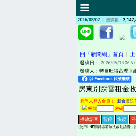
|
2026/08/07
瀏覽數：
2,147,
回「新聞網」首頁
|
上
發稿日：
2026/05/18 06:57
發稿人：轉自旺得富理財網
房東別踩雷租金收
您尚未登入會員！
新會員註
帳號
密碼
播放語音
暫停
恢復
停
(使用LINE瀏覽器若無法啟動語音，請