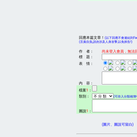
回應本篇文章！
(以下回應不會連結到Face
(言責自負,請勿涉及人身攻擊,以免挨告!)
作 者：
尚未登入會員，無法
標 題：
表 情：
內 容：
檔案
1
：
類別：
(可存入分類相簿中
圖說
1
：
(圖片、圖說可留白)