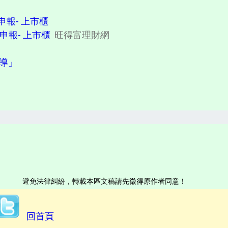
報- 上市櫃
申報- 上市櫃
旺得富理財網
報導」
避免法律糾紛，轉載本區文稿請先徵得原作者同意！
回首頁