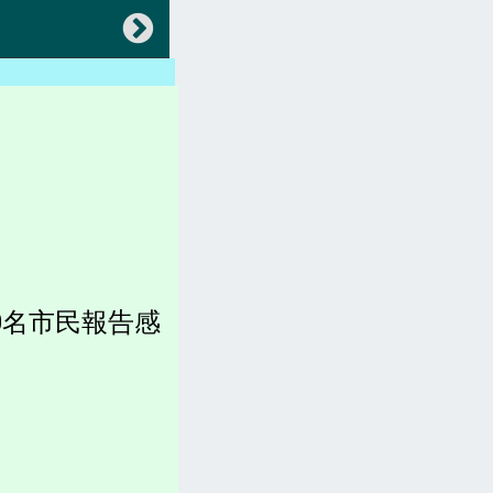
返回
會員專區
中央法規(都更危老)
地方法規(都更危老)
各縣市都更、建築法規)
稅賦(房屋稅、土地增值稅)
0名市民報告感
容積圖表
各縣市官網(都更危老)
坪數計算、造價、收費
都更。土地。查詢