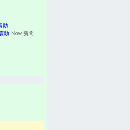
計畫書、常見問題、聲明
台灣「各縣市新聞網」
震動
分類新聞區
震動
Now 新聞
相關資訊(日曆、法規、辭典、航班等)