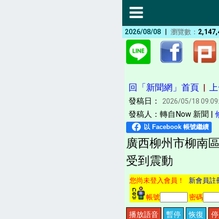
|
2026/08/08
瀏覽數：
2,147,
回「新聞網」首頁
|
上
發稿日：
2026/05/18 09:09
發稿人：轉自Now 新聞 |
廣西柳州市柳南區
受到震動
您尚未登入會員！
新會員註
帳號
密碼
播放語音
暫停
恢復
停