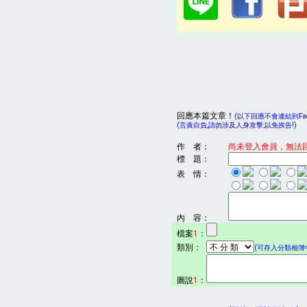
回應本篇文章！
(以下回應不會連結到Face
(言責自負,請勿涉及人身攻擊,以免挨告!)
作 者：
尚未登入會員，無法
標 題：
表 情：
內 容：
檔案
1
：
類別：
(可存入分類相簿中
圖說
1
：