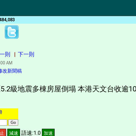
484,083
一則
|
下一則
:00 AM
修改新聞稿
5.2級地震多棟房屋倒塌 本港天文台收逾1
冊
語速:1.0
止
減速
加速