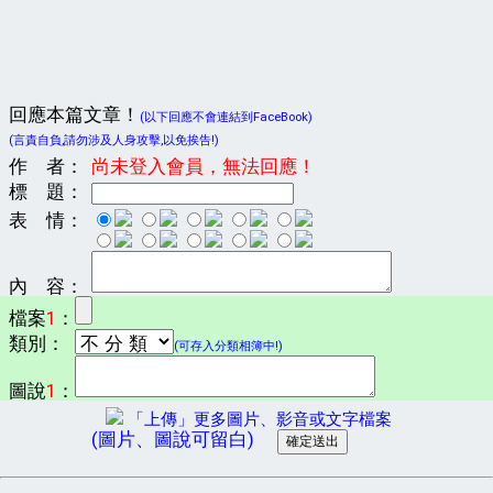
回應本篇文章！
(以下回應不會連結到FaceBook)
(言責自負,請勿涉及人身攻擊,以免挨告!)
作 者：
尚未登入會員，無法回應！
標 題：
表 情：
內 容：
檔案
1
：
類別：
(可存入分類相簿中!)
圖說
1
：
「上傳」更多圖片、影音或文字檔案
(圖片、圖說可留白)