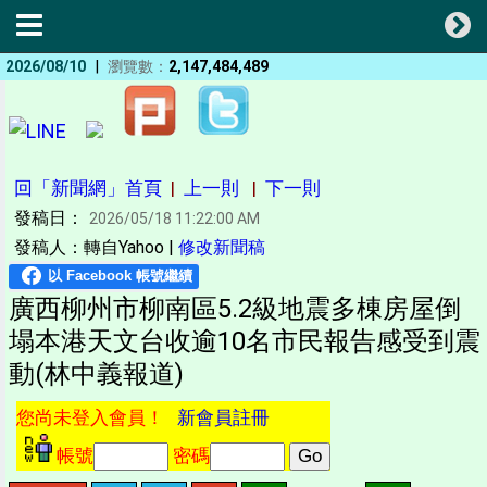
|
2026/08/10
瀏覽數：
2,147,484,489
回「新聞網」首頁
|
上一則
|
下一則
發稿日：
2026/05/18 11:22:00 AM
發稿人：轉自Yahoo |
修改新聞稿
廣西柳州市柳南區5.2級地震多棟房屋倒
塌本港天文台收逾10名市民報告感受到震
動(林中義報道)
您尚未登入會員！
新會員註冊
帳號
密碼