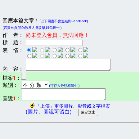
回應本篇文章！
(以下回應不會連結到FaceBook)
(言責自負,請勿涉及人身攻擊,以免挨告!)
作 者：
尚未登入會員，無法回應！
標 題：
表 情：
內 容：
檔案
1
：
類別：
(可存入分類相簿中!)
圖說
1
：
「上傳」更多圖片、影音或文字檔案
(圖片、圖說可留白)