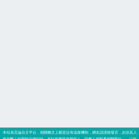
‧本站為言論自主平台，相關圖文上載皆設有追蹤機制，網友請謹慎發言，勿涉及人
身攻擊！如面臨法律糾紛，本站有權提供發稿人、回應人資料予相關單位。
◎服