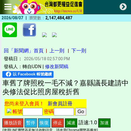
|
2026/08/07
瀏覽數：
2,147,484,487
回「新聞網」首頁
|
上一則
|
下一則
發稿日：
2026/05/18 02:57:00 PM
發稿人：轉自UDN |
修改新聞稿
車舊了牌照稅一毛不減？嘉縣議長建請中
央修法促比照房屋稅折舊
您尚未登入會員！
新會員註冊
帳號
密碼
語速:1.0
播放語音
暫停
恢復
停止
減速
加速
(使用LINE瀏覽器若無法啟動語音，請改用Chrome瀏覽器播放)