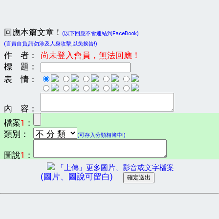
回應本篇文章！
(以下回應不會連結到FaceBook)
(言責自負,請勿涉及人身攻擊,以免挨告!)
作 者：
尚未登入會員，無法回應！
標 題：
表 情：
內 容：
檔案
1
：
類別：
(可存入分類相簿中!)
圖說
1
：
「上傳」更多圖片、影音或文字檔案
(圖片、圖說可留白)