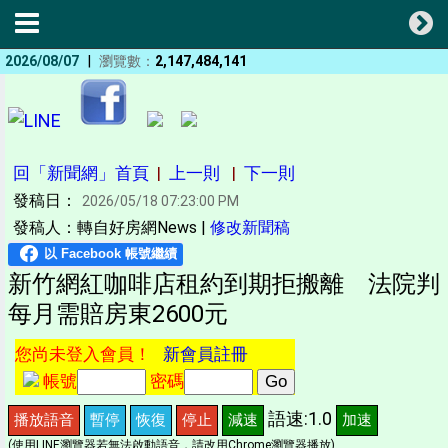
|
2026/08/07
瀏覽數：
2,147,484,141
回「新聞網」首頁
|
上一則
|
下一則
發稿日：
2026/05/18 07:23:00 PM
發稿人：轉自好房網News |
修改新聞稿
新竹網紅咖啡店租約到期拒搬離 法院判
每月需賠房東2600元
您尚未登入會員！
新會員註冊
帳號
密碼
語速:1.0
播放語音
暫停
恢復
停止
減速
加速
(使用LINE瀏覽器若無法啟動語音，請改用Chrome瀏覽器播放)