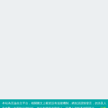
‧本站為言論自主平台，相關圖文上載皆設有追蹤機制，網友請謹慎發言，勿涉及人