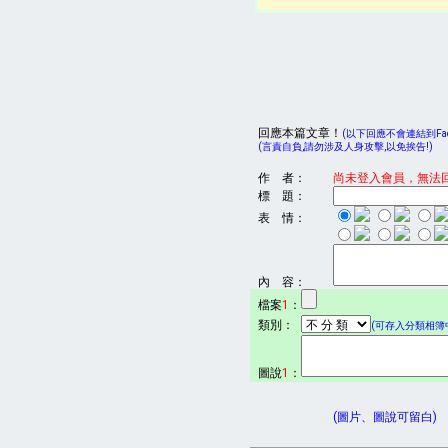
回應本篇文章！
(以下回應不會連結到Face
(言責自負,請勿涉及人身攻擊,以免挨告!)
作 者：
尚未登入會員，無法
標 題：
表 情：
內 容：
檔案
1
：
類別：
(可存入分類相簿中
圖說
1
：
(圖片、圖說可留白)