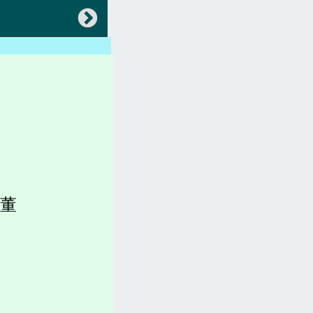
返回
會員專區
中央法規(都更危老)
地方法規(都更危老)
各縣市都更、建築法規)
稅賦(房屋稅、土地增值稅)
獨董
容積圖表
各縣市官網(都更危老)
坪數計算、造價、收費
都更。土地。查詢