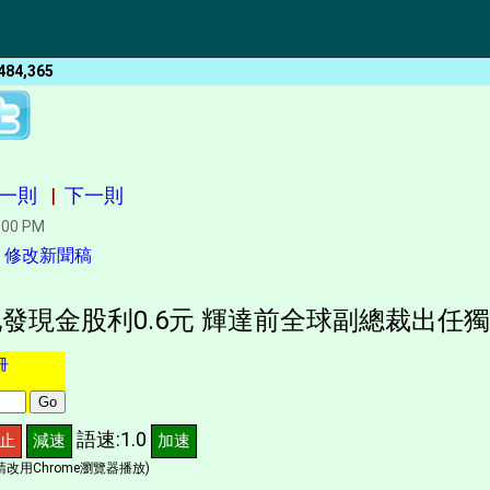
484,365
一則
|
下一則
:00 PM
|
修改新聞稿
發現金股利0.6元 輝達前全球副總裁出任
冊
語速:1.0
止
減速
加速
改用Chrome瀏覽器播放)