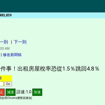
483,839
一則
|
下一則
:00 AM
|
修改新聞稿
件事！出租房屋稅率恐從1.5％跳回4.8％
冊
語速:1.0
止
減速
加速
改用Chrome瀏覽器播放)