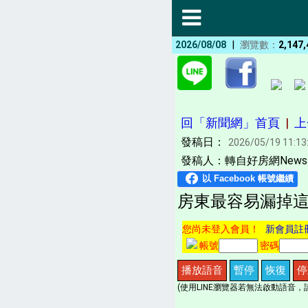
|
2026/08/08
瀏覽數：
2,147,
回「新聞網」首頁
|
上
發稿日：
2026/05/19 11:13
發稿人：轉自好房網News 
房東最容易漏掉這
您尚未登入會員！
新會員註
帳號
密碼
播放語音
暫停
恢復
停
(使用LINE瀏覽器若無法啟動語音，請