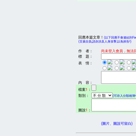
回應本篇文章！
(以下回應不會連結到Face
(言責自負,請勿涉及人身攻擊,以免挨告!)
作 者：
尚未登入會員，無法
標 題：
表 情：
內 容：
檔案
1
：
類別：
(可存入分類相簿中
圖說
1
：
(圖片、圖說可留白)