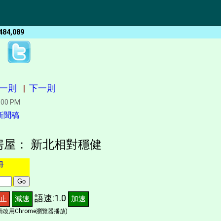
484,089
一則
|
下一則
:00 PM
新聞稿
房屋： 新北相對穩健
冊
語速:1.0
止
減速
加速
改用Chrome瀏覽器播放)