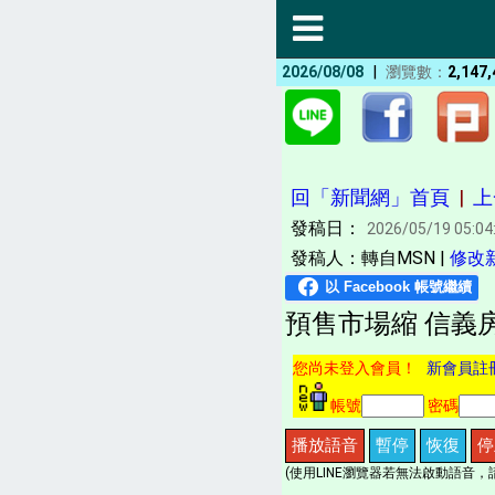
|
2026/08/08
瀏覽數：
2,147,
回「新聞網」首頁
|
上
發稿日：
2026/05/19 05:04
發稿人：轉自MSN |
修改
預售市場縮 信義
您尚未登入會員！
新會員註
帳號
密碼
播放語音
暫停
恢復
停
(使用LINE瀏覽器若無法啟動語音，請