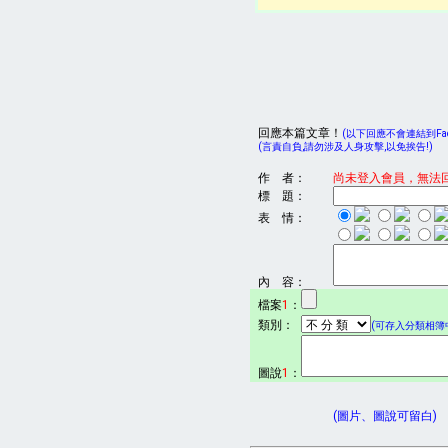
回應本篇文章！
(以下回應不會連結到Face
(言責自負,請勿涉及人身攻擊,以免挨告!)
作 者：
尚未登入會員，無法
標 題：
表 情：
內 容：
檔案
1
：
類別：
(可存入分類相簿中
圖說
1
：
(圖片、圖說可留白)