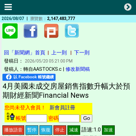
|
2026/08/07
瀏覽數：
2,147,483,777
回「新聞網」首頁
|
上一則
|
下一則
發稿日：
2026/05/20 05:21:00 PM
發稿人：轉自AASTOCKS.c |
修改新聞稿
4月美國未成交房屋銷售指數升幅大於預
期財經新聞Financial News
您尚未登入會員！
新會員註冊
帳號
密碼
語速:1.0
播放語音
暫停
恢復
停止
減速
加速