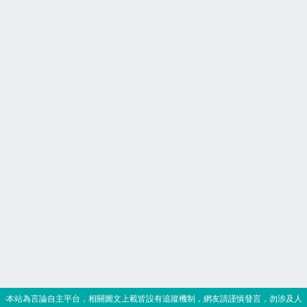
‧本站為言論自主平台，相關圖文上載皆設有追蹤機制，網友請謹慎發言，勿涉及人