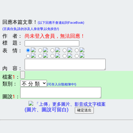
回應本篇文章！
(以下回應不會連結到FaceBook)
(言責自負,請勿涉及人身攻擊,以免挨告!)
作 者：
尚未登入會員，無法回應！
標 題：
表 情：
內 容：
檔案
1
：
類別：
(可存入分類相簿中!)
圖說
1
：
「上傳」更多圖片、影音或文字檔案
(圖片、圖說可留白)