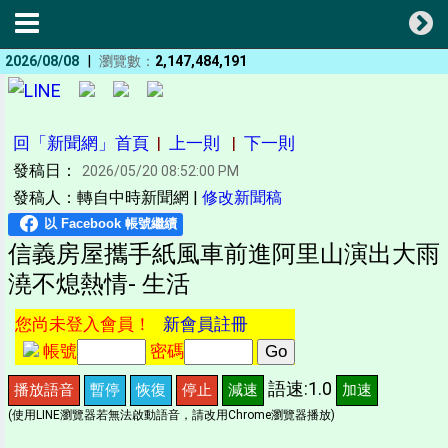
|
2026/08/08
瀏覽數：
2,147,484,191
回「新聞網」首頁
|
上一則
|
下一則
發稿日：
2026/05/20 08:52:00 PM
發稿人：轉自中時新聞網 |
修改新聞稿
信義房屋攜手紙風車前進阿里山演出大雨
澆不熄熱情- 生活
您尚未登入會員！
新會員註冊
帳號
密碼
語速:1.0
播放語音
暫停
恢復
停止
減速
加速
(使用LINE瀏覽器若無法啟動語音，請改用Chrome瀏覽器播放)