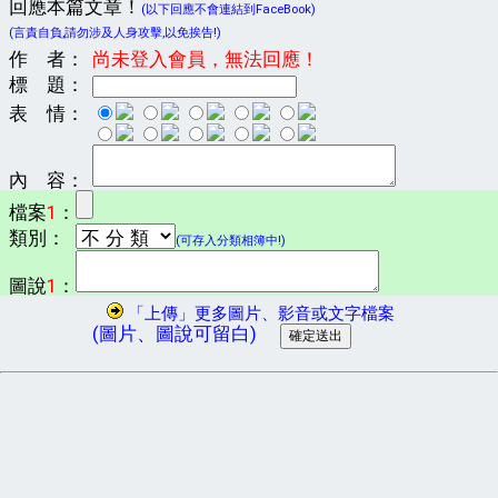
回應本篇文章！
(以下回應不會連結到FaceBook)
(言責自負,請勿涉及人身攻擊,以免挨告!)
作 者：
尚未登入會員，無法回應！
標 題：
表 情：
內 容：
檔案
1
：
類別：
(可存入分類相簿中!)
圖說
1
：
「上傳」更多圖片、影音或文字檔案
(圖片、圖說可留白)