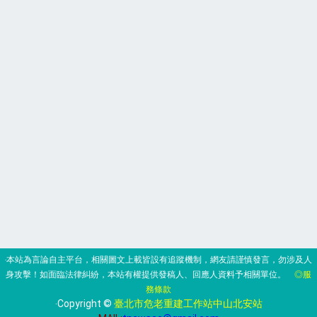
‧本站為言論自主平台，相關圖文上載皆設有追蹤機制，網友請謹慎發言，勿涉及人
身攻擊！如面臨法律糾紛，本站有權提供發稿人、回應人資料予相關單位。
◎服
務條款
‧Copyright ©
臺北市危老重建工作站中山北安站