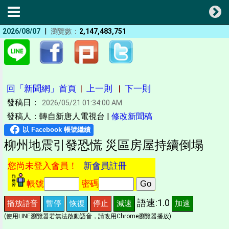
|
2026/08/07
瀏覽數：
2,147,483,751
回「新聞網」首頁
|
上一則
|
下一則
發稿日：
2026/05/21 01:34:00 AM
發稿人：轉自新唐人電視台 |
修改新聞稿
柳州地震引發恐慌 災區房屋持續倒塌
您尚未登入會員！
新會員註冊
帳號
密碼
語速:1.0
播放語音
暫停
恢復
停止
減速
加速
(使用LINE瀏覽器若無法啟動語音，請改用Chrome瀏覽器播放)