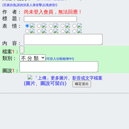
(言責自負,請勿涉及人身攻擊,以免挨告!)
作 者：
尚未登入會員，無法回應！
標 題：
表 情：
內 容：
檔案
1
：
類別：
(可存入分類相簿中!)
圖說
1
：
「上傳」更多圖片、影音或文字檔案
(圖片、圖說可留白)