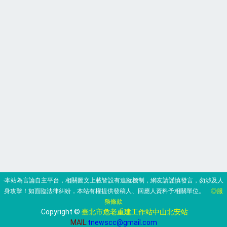
‧本站為言論自主平台，相關圖文上載皆設有追蹤機制，網友請謹慎發言，勿涉及人
身攻擊！如面臨法律糾紛，本站有權提供發稿人、回應人資料予相關單位。
◎服
務條款
‧Copyright ©
臺北市危老重建工作站中山北安站
MAIL:
tnewscc@gmail.com