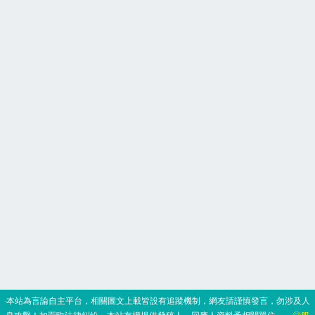
‧本站為言論自主平台，相關圖文上載皆設有追蹤機制，網友請謹慎發言，勿涉及人