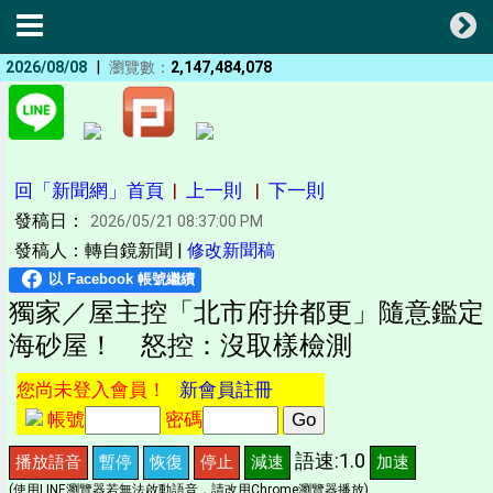
|
2026/08/08
瀏覽數：
2,147,484,078
回「新聞網」首頁
|
上一則
|
下一則
發稿日：
2026/05/21 08:37:00 PM
發稿人：轉自鏡新聞 |
修改新聞稿
獨家／屋主控「北市府拚都更」隨意鑑定
海砂屋！ 怒控：沒取樣檢測
您尚未登入會員！
新會員註冊
帳號
密碼
語速:1.0
播放語音
暫停
恢復
停止
減速
加速
(使用LINE瀏覽器若無法啟動語音，請改用Chrome瀏覽器播放)