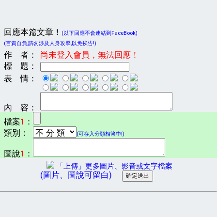
回應本篇文章！
(以下回應不會連結到FaceBook)
(言責自負,請勿涉及人身攻擊,以免挨告!)
作 者：
尚未登入會員，無法回應！
標 題：
表 情：
內 容：
檔案
1
：
類別：
(可存入分類相簿中!)
圖說
1
：
「上傳」更多圖片、影音或文字檔案
(圖片、圖說可留白)