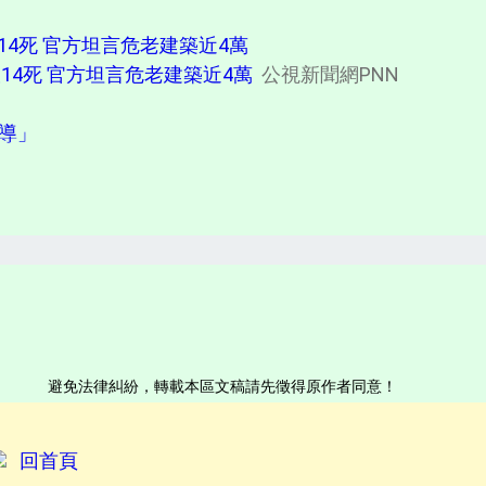
14死 官方坦言危老建築近4萬
14死 官方坦言危老建築近4萬
公視新聞網PNN
報導」
避免法律糾紛，轉載本區文稿請先徵得原作者同意！
回首頁