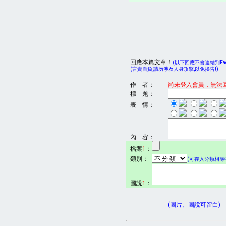
回應本篇文章！
(以下回應不會連結到Face
(言責自負,請勿涉及人身攻擊,以免挨告!)
作 者：
尚未登入會員，無法
標 題：
表 情：
內 容：
檔案
1
：
類別：
(可存入分類相簿中
圖說
1
：
(圖片、圖說可留白)