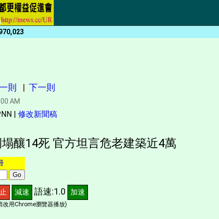
970,023
一則
|
下一則
:00 AM
N |
修改新聞稿
倒塌釀14死 官方坦言危老建築近4萬
冊
語速:1.0
止
減速
加速
改用Chrome瀏覽器播放)