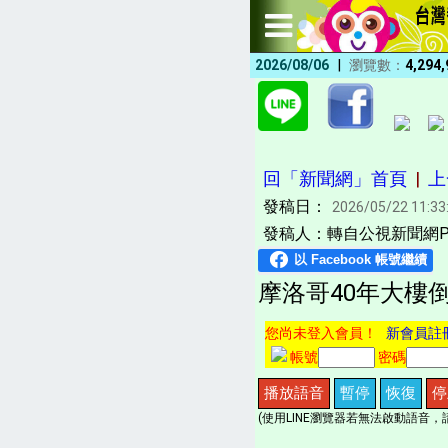
|
2026/08/06
瀏覽數：
4,294,
回「新聞網」首頁
|
上
發稿日：
2026/05/22 11:33
發稿人：轉自公視新聞網PN
摩洛哥40年大樓
您尚未登入會員！
新會員註
帳號
密碼
播放語音
暫停
恢復
停
(使用LINE瀏覽器若無法啟動語音，請