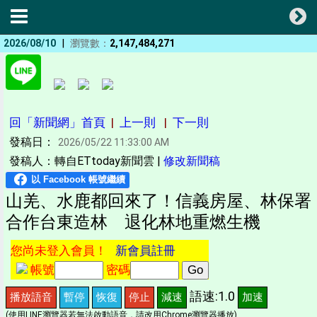
|
2026/08/10
瀏覽數：
2,147,484,271
回「新聞網」首頁
|
上一則
|
下一則
發稿日：
2026/05/22 11:33:00 AM
發稿人：轉自ETtoday新聞雲 |
修改新聞稿
山羌、水鹿都回來了！信義房屋、林保署
合作台東造林 退化林地重燃生機
您尚未登入會員！
新會員註冊
帳號
密碼
語速:1.0
播放語音
暫停
恢復
停止
減速
加速
(使用LINE瀏覽器若無法啟動語音，請改用Chrome瀏覽器播放)