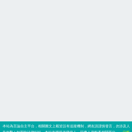
‧本站為言論自主平台，相關圖文上載皆設有追蹤機制，網友請謹慎發言，勿涉及人