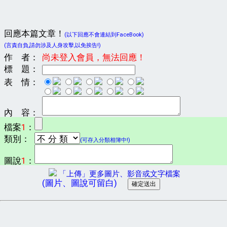
回應本篇文章！
(以下回應不會連結到FaceBook)
(言責自負,請勿涉及人身攻擊,以免挨告!)
作 者：
尚未登入會員，無法回應！
標 題：
表 情：
內 容：
檔案
1
：
類別：
(可存入分類相簿中!)
圖說
1
：
「上傳」更多圖片、影音或文字檔案
(圖片、圖說可留白)