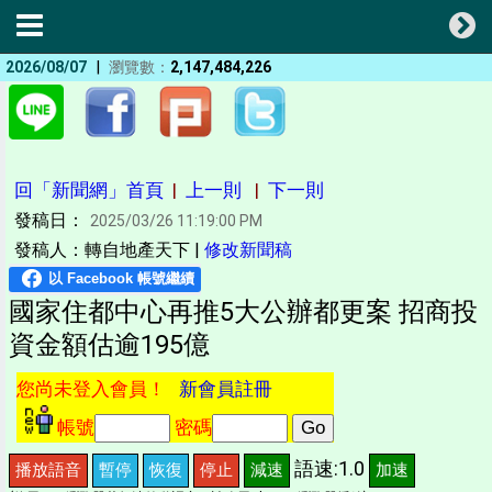
|
2026/08/07
瀏覽數：
2,147,484,226
回「新聞網」首頁
|
上一則
|
下一則
發稿日：
2025/03/26 11:19:00 PM
發稿人：轉自地產天下 |
修改新聞稿
國家住都中心再推5大公辦都更案 招商投
資金額估逾195億
您尚未登入會員！
新會員註冊
帳號
密碼
語速:1.0
播放語音
暫停
恢復
停止
減速
加速