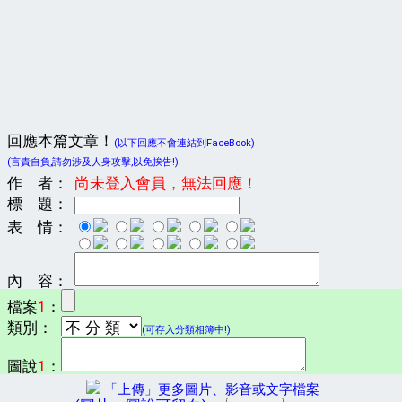
回應本篇文章！
(以下回應不會連結到FaceBook)
(言責自負,請勿涉及人身攻擊,以免挨告!)
作 者：
尚未登入會員，無法回應！
標 題：
表 情：
內 容：
檔案
1
：
類別：
(可存入分類相簿中!)
圖說
1
：
「上傳」更多圖片、影音或文字檔案