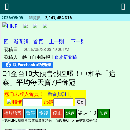
|
2026/08/06
瀏覽數：
2,147,484,316
回「新聞網」首頁
|
上一則
|
下一則
發稿日：
2025/05/28 08:49:00 PM
發稿人：轉自自由時報 |
修改新聞稿
Q1全台10大預售熱區曝！中和靠「這
案」平均每天賣7戶奪冠
您尚未登入會員！
新會員註冊
帳號
密碼
語速:1.0
播放語音
暫停
恢復
停止
減速
加速
(使用LINE瀏覽器若無法啟動語音，請改用Chrome瀏覽器播放)