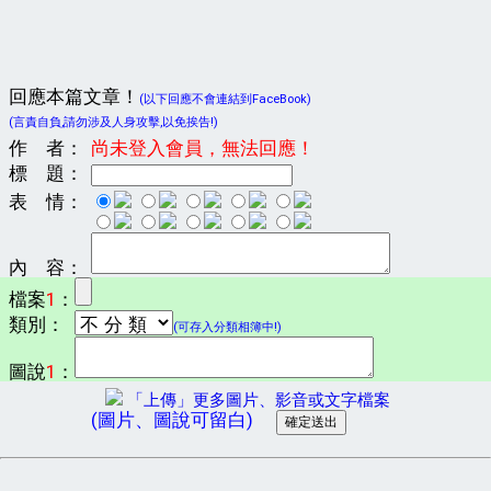
回應本篇文章！
(以下回應不會連結到FaceBook)
(言責自負,請勿涉及人身攻擊,以免挨告!)
作 者：
尚未登入會員，無法回應！
標 題：
表 情：
內 容：
檔案
1
：
類別：
(可存入分類相簿中!)
圖說
1
：
「上傳」更多圖片、影音或文字檔案
(圖片、圖說可留白)