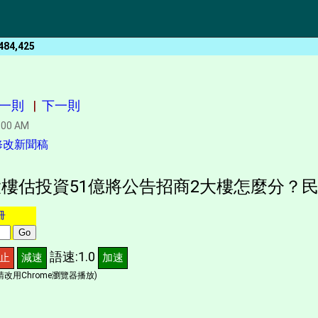
484,425
一則
|
下一則
:00 AM
修改新聞稿
樓估投資51億將公告招商2大樓怎麼分？民
冊
語速:1.0
止
減速
加速
改用Chrome瀏覽器播放)