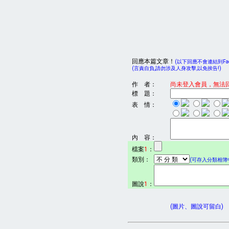
回應本篇文章！
(以下回應不會連結到Face
(言責自負,請勿涉及人身攻擊,以免挨告!)
作 者：
尚未登入會員，無法
標 題：
表 情：
內 容：
檔案
1
：
類別：
(可存入分類相簿中
圖說
1
：
(圖片、圖說可留白)