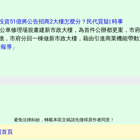
資51億將公告招商2大樓怎麼分？民代質疑| 時事
公車修理場規畫建新市政大樓，為首件公辦都更案，市
擔，市府分回一棟做新市政大樓，藉由引進商業機能帶動東
完整報導」
避免法律糾紛，轉載本區文稿請先徵得原作者同意！
回首頁