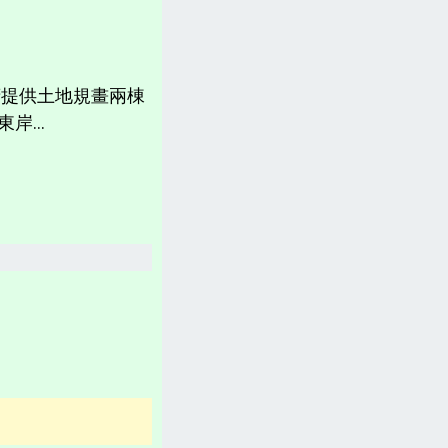
計畫書、常見問題、聲明
台灣「各縣市新聞網」
府提供土地規畫兩棟
分類新聞區
岸...
相關資訊(日曆、法規、辭典、航班等)