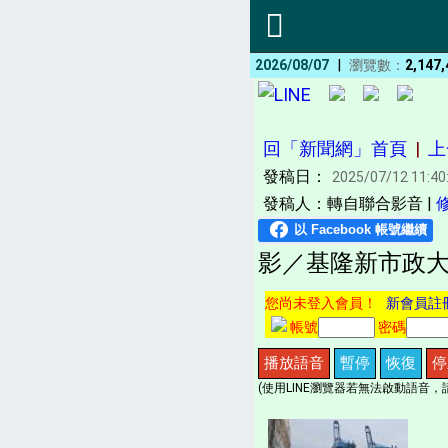
|
2026/08/07
瀏覽數：
2,147,
回「新聞網」首頁
|
上
發稿日：
2025/07/12 11:40
發稿人：轉自聯合影音 |
影／基隆新市政大
您尚未登入會員！
新會員註
帳號
密碼
播放語音
暫停
恢復
停
(使用LINE瀏覽器若無法啟動語音，請