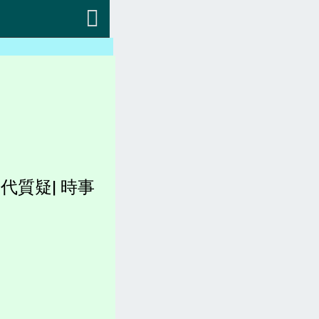
返回
會員專區
中央法規(都更危老)
地方法規(都更危老)
各縣市都更、建築法規)
稅賦(房屋稅、土地增值稅)
代質疑| 時事
容積圖表
各縣市官網(都更危老)
坪數計算、造價、收費
都更。土地。查詢