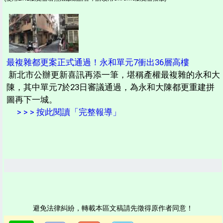
最複雜都更案正式通過！永和單元7衝出36層高樓
新北市公辦更新喜訊再添一筆，堪稱產權最複雜的永和大
陳，其中單元7於23日審議通過，為永和大陳都更重建拼
圖再下一城。
> > > 按此閱讀「完整報導」
避免法律糾紛，轉載本區文稿請先徵得原作者同意！