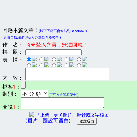
回應本篇文章！
(以下回應不會連結到FaceBook)
(言責自負,請勿涉及人身攻擊,以免挨告!)
作 者：
尚未登入會員，無法回應！
標 題：
表 情：
內 容：
檔案
1
：
類別：
(可存入分類相簿中!)
圖說
1
：
「上傳」更多圖片、影音或文字檔案
(圖片、圖說可留白)