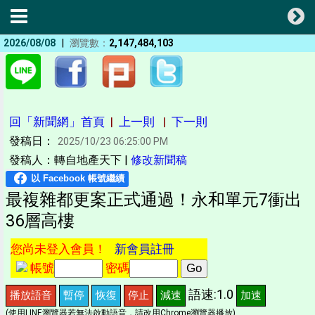
|
2026/08/08
瀏覽數：
2,147,484,103
回「新聞網」首頁
|
上一則
|
下一則
發稿日：
2025/10/23 06:25:00 PM
發稿人：轉自地產天下 |
修改新聞稿
最複雜都更案正式通過！永和單元7衝出
36層高樓
您尚未登入會員！
新會員註冊
帳號
密碼
語速:1.0
播放語音
暫停
恢復
停止
減速
加速
(使用LINE瀏覽器若無法啟動語音，請改用Chrome瀏覽器播放)