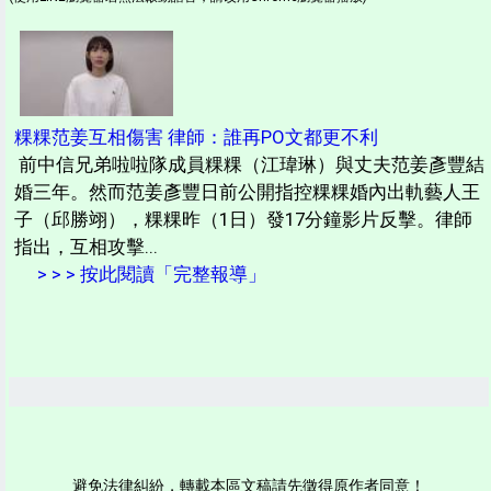
粿粿范姜互相傷害 律師：誰再PO文都更不利
前中信兄弟啦啦隊成員粿粿（江瑋琳）與丈夫范姜彥豐結
婚三年。然而范姜彥豐日前公開指控粿粿婚內出軌藝人王
子（邱勝翊），粿粿昨（1日）發17分鐘影片反擊。律師
指出，互相攻擊...
> > > 按此閱讀「完整報導」
避免法律糾紛，轉載本區文稿請先徵得原作者同意！