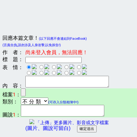
回應本篇文章！
(以下回應不會連結到FaceBook)
(言責自負,請勿涉及人身攻擊,以免挨告!)
作 者：
尚未登入會員，無法回應！
標 題：
表 情：
內 容：
檔案
1
：
類別：
(可存入分類相簿中!)
圖說
1
：
「上傳」更多圖片、影音或文字檔案
(圖片、圖說可留白)