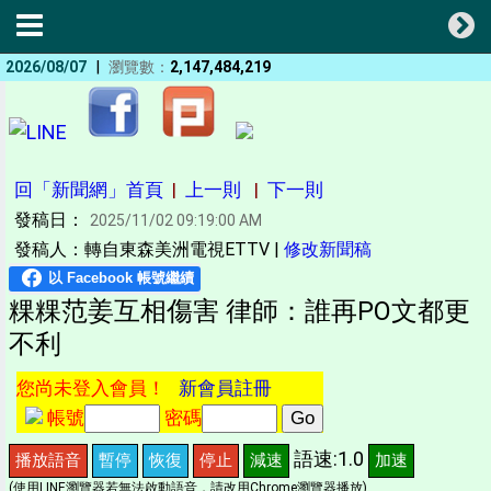
|
2026/08/07
瀏覽數：
2,147,484,219
回「新聞網」首頁
|
上一則
|
下一則
發稿日：
2025/11/02 09:19:00 AM
發稿人：轉自東森美洲電視ETTV |
修改新聞稿
粿粿范姜互相傷害 律師：誰再PO文都更
不利
您尚未登入會員！
新會員註冊
帳號
密碼
語速:1.0
播放語音
暫停
恢復
停止
減速
加速
(使用LINE瀏覽器若無法啟動語音，請改用Chrome瀏覽器播放)