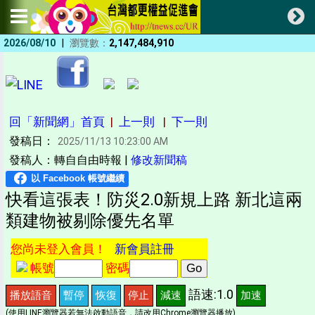
|
2026/08/10
瀏覽數：
2,147,484,910
回「新聞網」首頁
|
上一則
|
下一則
發稿日：
2025/11/13 10:23:00 AM
發稿人：轉自自由時報 |
修改新聞稿
快看這張表！防災2.0新規上路 新北這兩
類建物被剔除優先名單
您尚未登入會員！
新會員註冊
帳號
密碼
語速:1.0
播放語音
暫停
恢復
停止
減速
加速
(使用LINE瀏覽器若無法啟動語音，請改用Chrome瀏覽器播放)