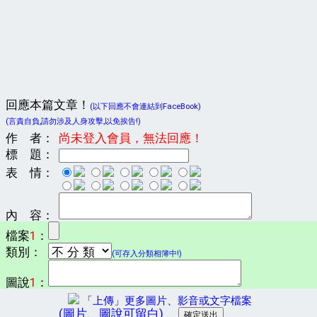
回應本篇文章！
(以下回應不會連結到FaceBook)
(言責自負,請勿涉及人身攻擊,以免挨告!)
作 者：
尚未登入會員，無法回應！
標 題：
表 情：
內 容：
檔案
1
：
類別：
(可存入分類相簿中!)
圖說
1
：
「上傳」更多圖片、影音或文字檔案
(圖片、圖說可留白)