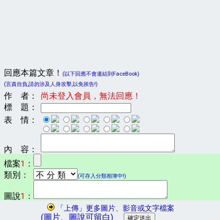
回應本篇文章！
(以下回應不會連結到FaceBook)
(言責自負,請勿涉及人身攻擊,以免挨告!)
作 者：
尚未登入會員，無法回應！
標 題：
表 情：
內 容：
檔案
1
：
類別：
(可存入分類相簿中!)
圖說
1
：
「上傳」更多圖片、影音或文字檔案
(圖片、圖說可留白)