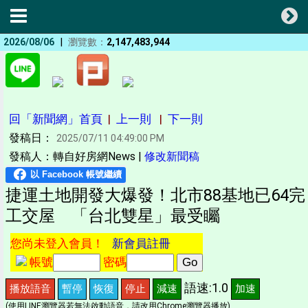
|
2026/08/06
瀏覽數：
2,147,483,944
回「新聞網」首頁
|
上一則
|
下一則
發稿日：
2025/07/11 04:49:00 PM
發稿人：轉自好房網News |
修改新聞稿
捷運土地開發大爆發！北市88基地已64完
工交屋 「台北雙星」最受矚
您尚未登入會員！
新會員註冊
帳號
密碼
語速:1.0
播放語音
暫停
恢復
停止
減速
加速
(使用LINE瀏覽器若無法啟動語音，請改用Chrome瀏覽器播放)